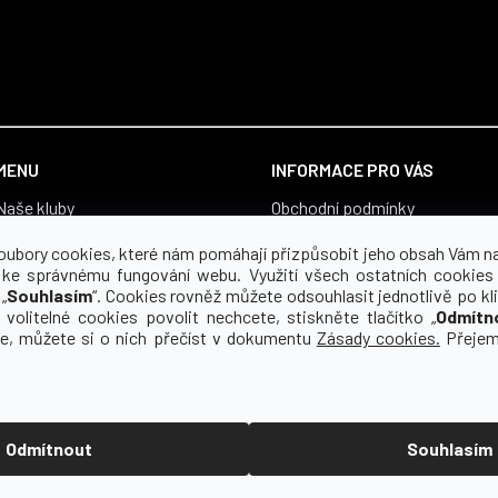
MENU
INFORMACE PRO VÁS
Naše kluby
Obchodní podmínky
Vše pro fanoušky
Zásady zpracování osobních ú
oubory cookies, které nám pomáhají přizpůsobit jeho obsah Vám n
Boty
Souhlas se zpracováním osobn
 ke správnému fungování webu. Využití všech ostatních cookies
„
Souhlasím
“. Cookies rovněž můžete odsouhlasit jednotlivě po kli
Proč yourclub
Reklamace a vrácení zboží
 volitelné cookies povolit nechcete, stiskněte tlačítko „
Odmítn
O koho se staráme
Pro média
ce, můžete si o nich přečíst v dokumentu
Zásady cookies.
Přejem
Kontakt
Odmítnout
Souhlasím
zena.
Upravit nastavení cookies