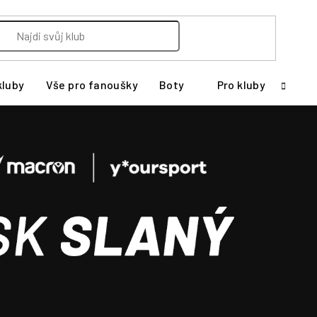
kluby
Vše pro fanoušky
Boty
Pro kluby