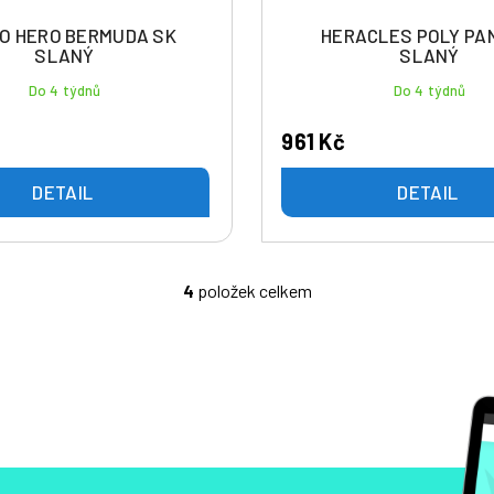
O HERO BERMUDA SK
HERACLES POLY PA
SLANÝ
SLANÝ
Do 4 týdnů
Do 4 týdnů
961 Kč
DETAIL
DETAIL
4
položek celkem
O
v
l
á
d
a
c
í