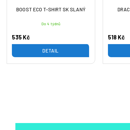
ů
u
BOOST ECO T-SHIRT SK SLANÝ
DRAC
k
t
Do 4 týdnů
ů
535 Kč
518 Kč
DETAIL