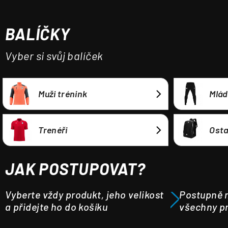
a
j
BALÍČKY
í
t
Vyber si svůj balíček
?
Muži trénink
Mlád
HLEDAT
Trenéři
Osta
JAK POSTUPOVAT?
Vyberte vždy produkt, jeho velikost
Postupně m
a přidejte ho do košíku
všechny pr