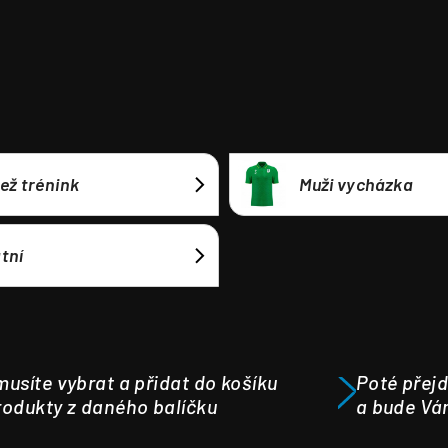
ež trénink
Muži vycházka
tní
usíte vybrat a přidat do košíku
Poté přejd
odukty z daného balíčku
a bude Vá