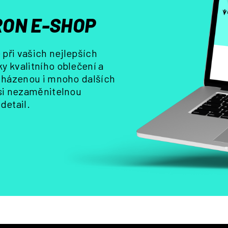
p
r
ON E-SHOP
v
k
y
při vašich nejlepších
v
y kvalitního oblečení a
ý
, házenou i mnoho dalších
p
i
 si nezaměnitelnou
s
detail.
u