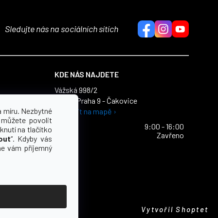
Sledujte nás na sociálních sítích
KDE NÁS NAJDETE
Vážská 998/2
196 00 Praha 9 - Čakovice
dajů
a míru. Nezbytné
Zobrazit na mapě ›
ích údajů
 můžete povolit
Po - Pa
9:00 - 16:00
knutí na tlačítko
So - Ne
Zavřeno
out
“. Kdyby vás
e vám příjemný
Vytvořil Shoptet