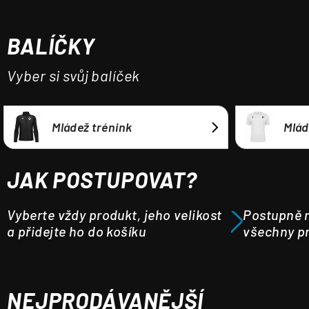
a
j
BALÍČKY
í
t
Vyber si svůj balíček
?
Mládež trénink
Mlád
HLEDAT
JAK POSTUPOVAT?
Vyberte vždy produkt, jeho velikost
Postupně m
a přidejte ho do košíku
všechny pr
NEJPRODÁVANĚJŠÍ