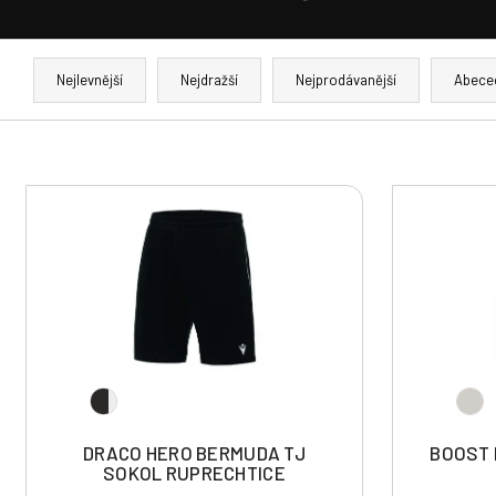
Ř
a
Nejlevnější
Nejdražší
Nejprodávanější
Abece
z
e
n
V
í
ý
p
p
r
i
o
s
d
p
u
r
k
o
t
d
ů
u
DRACO HERO BERMUDA TJ
BOOST 
k
SOKOL RUPRECHTICE