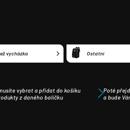
ež vycházka
Ostatní
usíte vybrat a přidat do košíku
Poté přejd
odukty z daného balíčku
a bude Vá