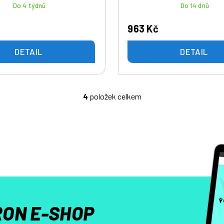
Do 4 týdnů
Do 14 dnů
963 Kč
DETAIL
DETAIL
4
položek celkem
O
v
l
á
d
a
c
í
p
r
ON E-SHOP
v
k