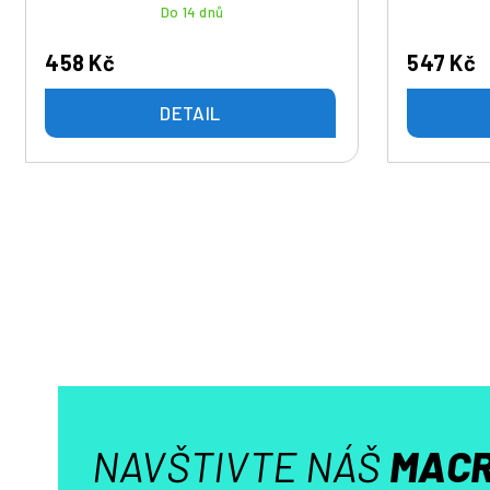
t
Do 14 dnů
ů
458 Kč
547 Kč
DETAIL
NAVŠTIVTE NÁŠ
MACR