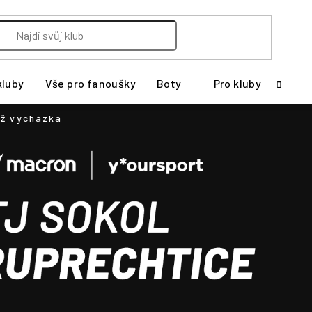
kluby
Vše pro fanoušky
Boty
Pro kluby
ž vycházka