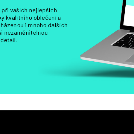
y
při vašich nejlepších
v
y kvalitního oblečení a
ý
, házenou i mnoho dalších
p
i
 si nezaměnitelnou
s
detail.
u