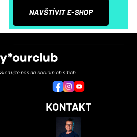
NAVŠTÍVIT E-SHOP
Z
á
p
a
Sledujte nás na sociálních sítích
t
í
KONTAKT