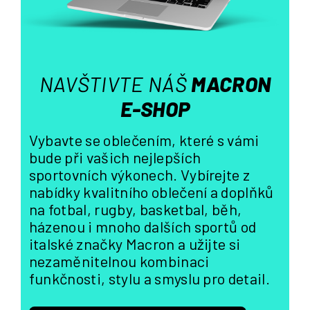
v
k
y
v
ý
NAVŠTIVTE NÁŠ
MACRON
p
i
E-SHOP
s
u
Vybavte se oblečením, které s vámi
bude při vašich nejlepších
sportovních výkonech. Vybírejte z
nabídky kvalitního oblečení a doplňků
na fotbal, rugby, basketbal, běh,
házenou i mnoho dalších sportů od
italské značky Macron a užijte si
nezaměnitelnou kombinaci
funkčnosti, stylu a smyslu pro detail.