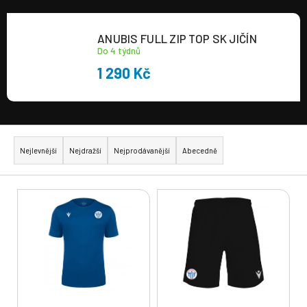
a
j
ANUBIS FULL ZIP TOP SK JIČÍN
í
Do 4 týdnů
t
1 290 Kč
?
Ř
a
Nejlevnější
Nejdražší
Nejprodávanější
Abecedně
z
HLEDAT
e
V
n
ý
í
p
p
i
r
s
o
p
d
r