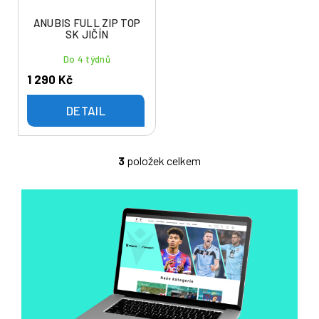
ANUBIS FULL ZIP TOP
SK JIČÍN
Do 4 týdnů
1 290 Kč
DETAIL
3
položek celkem
O
v
l
á
d
a
c
í
p
r