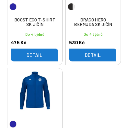
u
o
k
d
t
u
BOOST ECO T-SHIRT
DRACO HERO
ů
SK JIČÍN
BERMUDA SK JIČÍN
k
t
Do 4 týdnů
Do 4 týdnů
ů
475 Kč
530 Kč
DETAIL
DETAIL