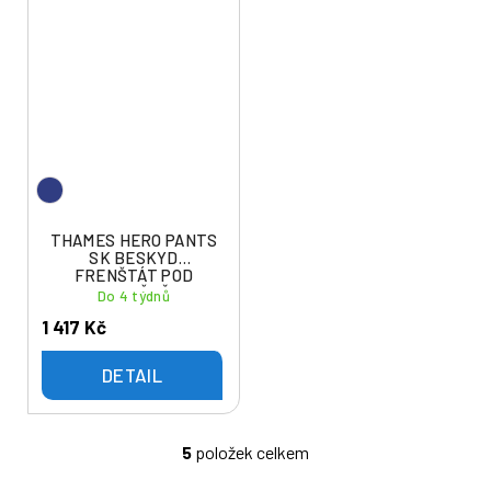
THAMES HERO PANTS
SK BESKYD
FRENŠTÁT POD
RADHOŠTĚM
Do 4 týdnů
1 417 Kč
DETAIL
5
položek celkem
O
v