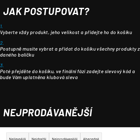
JAK POSTUPOVAT?
1.
Vyberte vždy produkt, jeho velikost a přidejte ho do košíku
2.
Postupně musíte vybrat a přidat do košíku všechny produkty z
daného balíčku
3.
Poté přejděte do košíku, ve finální fázi zadejte slevový kód a
bude Vám uplatněna klubová sleva
NEJPRODÁVANĚJŠÍ
Ř
a
Nejlevnější
Nejdražší
Nejprodávanější
Abecedně