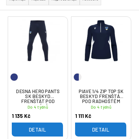
z
e
V
n
ý
í
p
p
i
r
s
o
p
d
r
u
o
k
d
t
u
DESNA HERO PANTS
PIAVE 1/4 ZIP TOP SK
ů
SK BESKYD
BESKYD FRENŠTÁT
k
FRENŠTÁT POD
POD RADHOŠTĚM
t
RADHOŠTĚM
Do 4 týdnů
Do 4 týdnů
ů
1 135 Kč
1 111 Kč
DETAIL
DETAIL