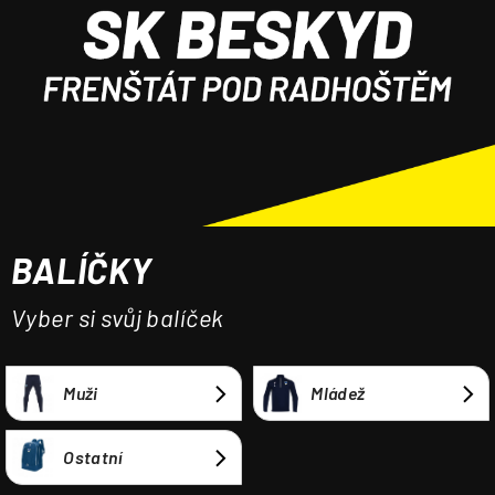
a
j
í
t
?
BALÍČKY
HLEDAT
Vyber si svůj balíček
Muži
Mládež
Ostatní