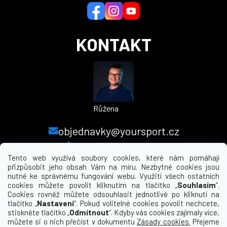
í
KONTAKT
Růžena
objednavky@yoursport.cz
+420 224 250 000
Tento web využívá soubory cookies, které nám pomáhají
přizpůsobit jeho obsah Vám na míru. Nezbytné cookies jsou
nutné ke správnému fungování webu. Využití všech ostatních
MENU
cookies můžete povolit kliknutím na tlačítko „
Souhlasím
“.
Cookies rovněž můžete odsouhlasit jednotlivě po kliknutí na
tlačítko „
Nastavení
“. Pokud volitelné cookies povolit nechcete,
INFORMACE PRO VÁS
stiskněte tlačítko „
Odmítnout
“. Kdyby vás cookies zajímaly více,
můžete si o nich přečíst v dokumentu
Zásady cookies.
Přejeme