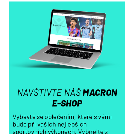
l
á
d
a
c
í
p
r
v
k
y
v
ý
NAVŠTIVTE NÁŠ
MACRON
p
i
E-SHOP
s
u
Vybavte se oblečením, které s vámi
bude při vašich nejlepších
sportovních výkonech. Vybírejte z