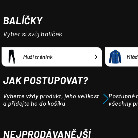
a
j
BALÍČKY
í
t
Vyber si svůj balíček
?
Muži trénink
Mlád
HLEDAT
JAK POSTUPOVAT?
Vyberte vždy produkt, jeho velikost
Postupně m
a přidejte ho do košíku
všechny pr
NEJPRODÁVANĚJŠÍ