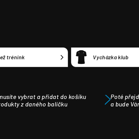
ež trénink
Vycházka klub
usíte vybrat a přidat do košíku
Poté přejd
odukty z daného balíčku
a bude Vá