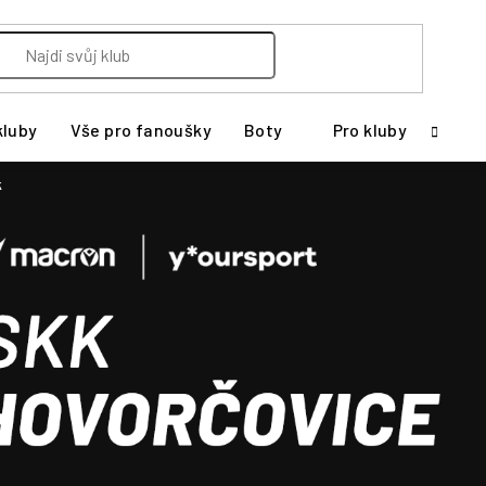
kluby
Vše pro fanoušky
Boty
Pro kluby
k