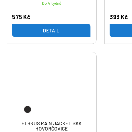
t
Do 4 týdnů
ů
575 Kč
393 Kč
DETAIL
ELBRUS RAIN JACKET SKK
HOVORČOVICE