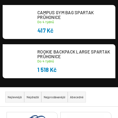
a
CAMPUS GYM BAG SPARTAK
j
PRŮHONICE
í
Do 4 týdnů
t
417 Kč
?
ROOKIE BACKPACK LARGE SPARTAK
PRŮHONICE
Do 4 týdnů
HLEDAT
1 518 Kč
Ř
a
Nejlevnější
Nejdražší
Nejprodávanější
Abecedně
z
e
V
n