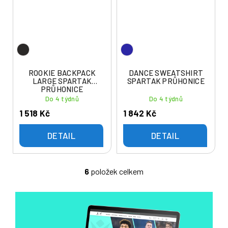
ROOKIE BACKPACK
DANCE SWEATSHIRT
LARGE SPARTAK
SPARTAK PRŮHONICE
PRŮHONICE
Do 4 týdnů
Do 4 týdnů
1 518 Kč
1 842 Kč
DETAIL
DETAIL
6
položek celkem
O
v
l
á
d