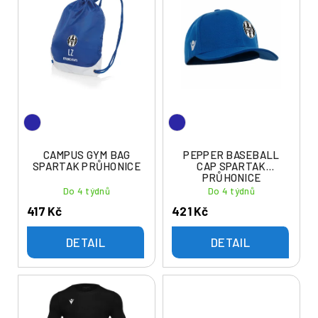
ý
í
p
p
i
r
s
o
p
d
r
u
o
k
d
t
u
CAMPUS GYM BAG
PEPPER BASEBALL
ů
SPARTAK PRŮHONICE
CAP SPARTAK
k
PRŮHONICE
t
Do 4 týdnů
Do 4 týdnů
ů
417 Kč
421 Kč
DETAIL
DETAIL