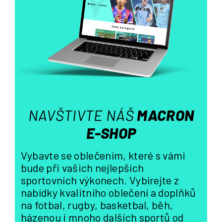
a
c
í
p
r
v
k
y
v
ý
NAVŠTIVTE NÁŠ
MACRON
p
i
E-SHOP
s
u
Vybavte se oblečením, které s vámi
bude při vašich nejlepších
sportovních výkonech. Vybírejte z
nabídky kvalitního oblečení a doplňků
na fotbal, rugby, basketbal, běh,
házenou i mnoho dalších sportů od