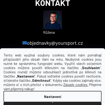
KONTAKT
Růžena
objednavky@yoursport.cz
+420 224 250 000
Tento web využívá soubory cookies, které nám pomáhají
přizpůsobit jeho obsah Vám na míru. Nezbytné cookies jsou
nutné ke správnému fungování webu. Využití všech ostatních
MENU
cookies můžete povolit kliknutím na tlačítko „
Souhlasím
“.
Cookies rovněž můžete odsouhlasit jednotlivě po kliknutí na
tlačítko „
Nastavení
“. Pokud volitelné cookies povolit nechcete,
INFORMACE PRO VÁS
stiskněte tlačítko „
Odmítnout
“. Kdyby vás cookies zajímaly více,
můžete si o nich přečíst v dokumentu
Zásady cookies.
Přejeme
KDE NÁS NAJDETE
vám příjemný nákup!
Nastavení
Vytvořil Shoptet