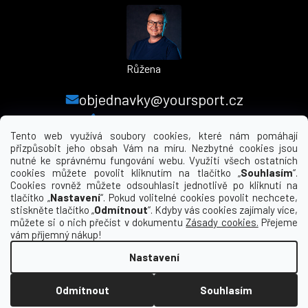
Růžena
objednavky@yoursport.cz
+420 224 250 000
Tento web využívá soubory cookies, které nám pomáhají
přizpůsobit jeho obsah Vám na míru. Nezbytné cookies jsou
nutné ke správnému fungování webu. Využití všech ostatních
MENU
cookies můžete povolit kliknutím na tlačítko „
Souhlasím
“.
Cookies rovněž můžete odsouhlasit jednotlivě po kliknutí na
tlačítko „
Nastavení
“. Pokud volitelné cookies povolit nechcete,
INFORMACE PRO VÁS
stiskněte tlačítko „
Odmítnout
“. Kdyby vás cookies zajímaly více,
můžete si o nich přečíst v dokumentu
Zásady cookies.
Přejeme
KDE NÁS NAJDETE
vám příjemný nákup!
Nastavení
Vytvořil Shoptet
Odmítnout
Souhlasím
Copyright 2026
yourclub.cz
. Všechna práva