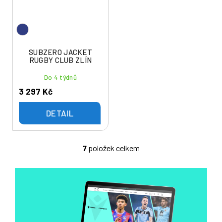
SUBZERO JACKET
RUGBY CLUB ZLÍN
Do 4 týdnů
3 297 Kč
DETAIL
7
položek celkem
O
v
l
á
d
a
c