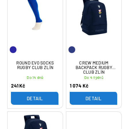
ý
í
p
p
i
r
s
o
p
d
r
u
o
k
d
t
u
ROUND EVO SOCKS
CREW MEDIUM
ů
RUGBY CLUB ZLÍN
BACKPACK RUGBY
k
CLUB ZLÍN
t
Do 14 dnů
Do 4 týdnů
ů
241 Kč
1 074 Kč
DETAIL
DETAIL