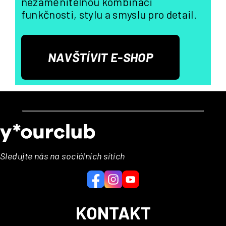
nezaměnitelnou kombinaci
funkčnosti, stylu a smyslu pro detail.
NAVŠTÍVIT E-SHOP
Z
á
p
a
Sledujte nás na sociálních sítích
t
í
KONTAKT