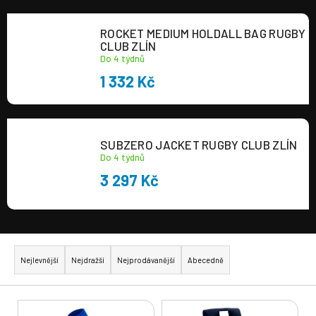
a
ROCKET MEDIUM HOLDALL BAG RUGBY
j
CLUB ZLÍN
í
Do 4 týdnů
t
1 332 Kč
?
SUBZERO JACKET RUGBY CLUB ZLÍN
Do 4 týdnů
3 297 Kč
HLEDAT
Ř
a
Nejlevnější
Nejdražší
Nejprodávanější
Abecedně
z
e
V
n