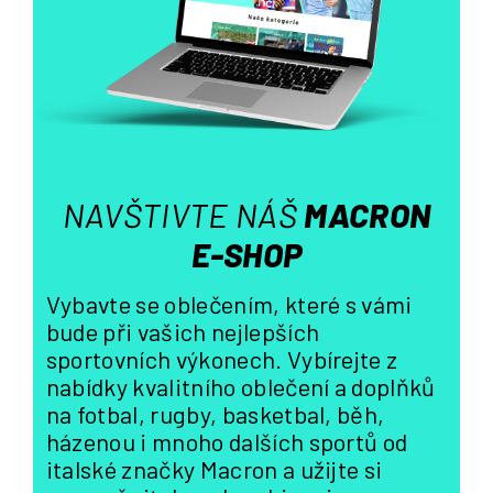
í
p
r
v
k
y
v
ý
NAVŠTIVTE NÁŠ
MACRON
p
i
E-SHOP
s
u
Vybavte se oblečením, které s vámi
bude při vašich nejlepších
sportovních výkonech. Vybírejte z
nabídky kvalitního oblečení a doplňků
na fotbal, rugby, basketbal, běh,
házenou i mnoho dalších sportů od
italské značky Macron a užijte si