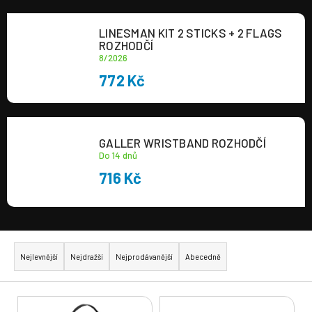
a
LINESMAN KIT 2 STICKS + 2 FLAGS
j
ROZHODČÍ
í
8/2026
t
772 Kč
?
GALLER WRISTBAND ROZHODČÍ
Do 14 dnů
716 Kč
HLEDAT
Ř
a
Nejlevnější
Nejdražší
Nejprodávanější
Abecedně
z
e
V
n