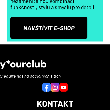
nezaměnitelnou kombinaci
funkčnosti, stylu a smyslu pro detail.
NAVŠTÍVIT E-SHOP
Z
á
p
a
Sledujte nás na sociálních sítích
t
í
KONTAKT