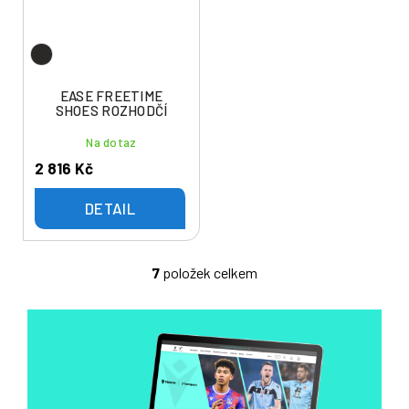
EASE FREETIME
SHOES ROZHODČÍ
Na dotaz
2 816 Kč
DETAIL
7
položek celkem
O
v
l
á
d
a
c