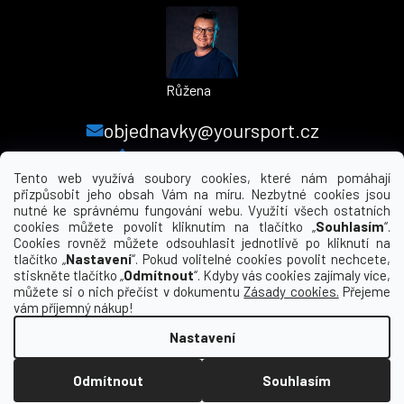
Růžena
objednavky@yoursport.cz
+420 224 250 000
Tento web využívá soubory cookies, které nám pomáhají
přizpůsobit jeho obsah Vám na míru. Nezbytné cookies jsou
nutné ke správnému fungování webu. Využití všech ostatních
MENU
cookies můžete povolit kliknutím na tlačítko „
Souhlasím
“.
Cookies rovněž můžete odsouhlasit jednotlivě po kliknutí na
tlačítko „
Nastavení
“. Pokud volitelné cookies povolit nechcete,
INFORMACE PRO VÁS
stiskněte tlačítko „
Odmítnout
“. Kdyby vás cookies zajímaly více,
můžete si o nich přečíst v dokumentu
Zásady cookies.
Přejeme
KDE NÁS NAJDETE
vám příjemný nákup!
Nastavení
Vytvořil Shoptet
Odmítnout
Souhlasím
Copyright 2026
yourclub.cz
. Všechna práva