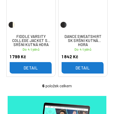
FIDDLE VARSITY
DANCE SWEATSHIRT
COLLEGE JACKET SK
SK SRŠNI KUTNÁ
SRŠNI KUTNÁ HORA
HORA
Do 4 týdnů
Do 4 týdnů
1 799 Kč
1 842 Kč
DETAIL
DETAIL
6
položek celkem
O
v
l
á
d