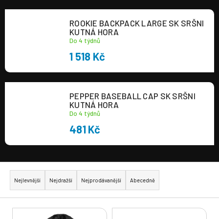
a
ROOKIE BACKPACK LARGE SK SRŠNI
j
KUTNÁ HORA
í
Do 4 týdnů
t
1 518 Kč
?
PEPPER BASEBALL CAP SK SRŠNI
KUTNÁ HORA
Do 4 týdnů
HLEDAT
481 Kč
Ř
a
Nejlevnější
Nejdražší
Nejprodávanější
Abecedně
z
e
V
n