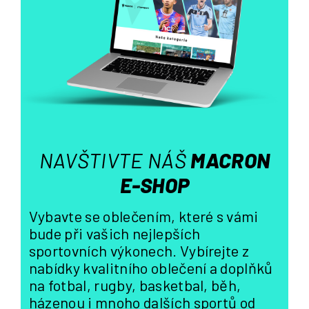
a
c
í
p
r
v
k
y
v
ý
NAVŠTIVTE NÁŠ
MACRON
p
i
E-SHOP
s
u
Vybavte se oblečením, které s vámi
bude při vašich nejlepších
sportovních výkonech. Vybírejte z
nabídky kvalitního oblečení a doplňků
na fotbal, rugby, basketbal, běh,
házenou i mnoho dalších sportů od