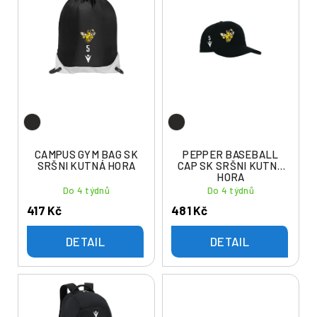
ý
í
p
p
i
r
s
o
p
d
r
u
o
k
d
t
u
CAMPUS GYM BAG SK
PEPPER BASEBALL
ů
SRŠNI KUTNÁ HORA
CAP SK SRŠNI KUTNÁ
k
HORA
t
Do 4 týdnů
Do 4 týdnů
ů
417 Kč
481 Kč
DETAIL
DETAIL