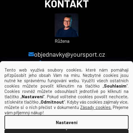
KONTAKT
Růžena
objednavky@yoursport.cz
+420 224 250 000
Tento web využívá soubory cookies, které nám pomáhají
přizpůsobit jeho obsah Vám na míru. Nezbytné cookies jsou
nutné ke správnému fungování webu. Využití všech ostatních
MENU
cookies můžete povolit kliknutím na tlačítko „
Souhlasím
“.
Cookies rovněž můžete odsouhlasit jednotlivě po kliknutí na
tlačítko „
Nastavení
“. Pokud volitelné cookies povolit nechcete,
INFORMACE PRO VÁS
stiskněte tlačítko „
Odmítnout
“. Kdyby vás cookies zajímaly více,
můžete si o nich přečíst v dokumentu
Zásady cookies.
Přejeme
KDE NÁS NAJDETE
vám příjemný nákup!
Nastavení
Vytvořil Shoptet