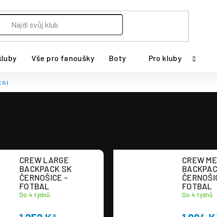
kluby
Vše pro fanoušky
Boty
Pro kluby
tní
CREW LARGE
CREW ME
BACKPACK SK
BACKPAC
ČERNOŠICE -
ČERNOŠI
FOTBAL
FOTBAL
Do 4 týdnů
Do 4 týdnů