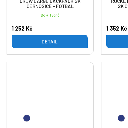
CREW LARGE BACKPACK SK
ROCKET
ČERNOŠICE - FOTBAL
SK Č
Do 4 týdnů
1 252 Kč
1 352 Kč
DETAIL