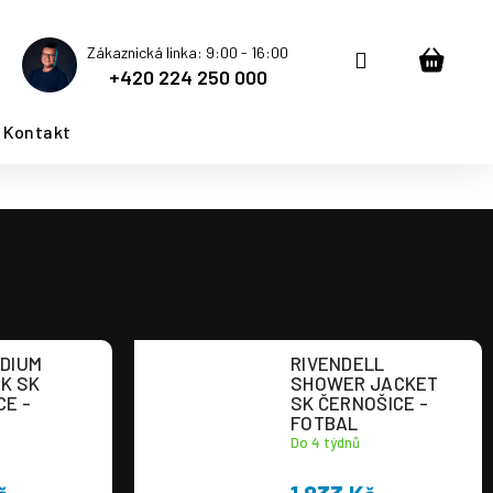
Zákaznická linka: 9:00 - 16:00
Přihlášení
Nákup
+420 224 250 000
košík
Kontakt
DIUM
RIVENDELL
K SK
SHOWER JACKET
CE -
SK ČERNOŠICE -
FOTBAL
Do 4 týdnů