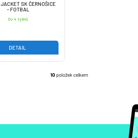
 JACKET SK ČERNOŠICE
- FOTBAL
Do 4 týdnů
č
DETAIL
10
položek celkem
O
v
l
á
d
a
c
í
p