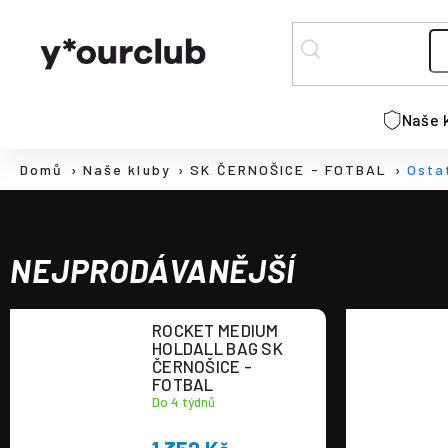
K
Přejít
na
o
ZPĚT
ZPĚT
obsah
š
DO
DO
í
C
k
OBCHODU
OBCHODU
Naše 
o
p
Domů
Naše kluby
SK ČERNOŠICE - FOTBAL
Osta
o
t
ř
e
NEJPRODÁVANĚJŠÍ
b
u
ROCKET MEDIUM
j
HOLDALL BAG SK
e
ČERNOŠICE -
FOTBAL
t
Do 4 týdnů
e
n