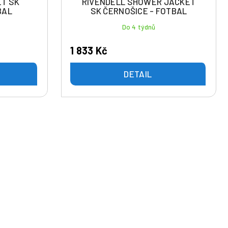
ET SK
RIVENDELL SHOWER JACKET
BAL
SK ČERNOŠICE - FOTBAL
Do 4 týdnů
1 833 Kč
DETAIL