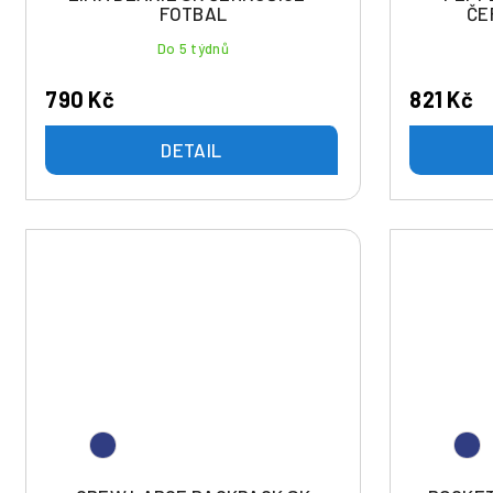
k
FOTBAL
ČE
t
Do 5 týdnů
ů
790 Kč
821 Kč
DETAIL