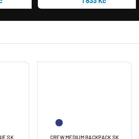
č
1 833 Kč
IE SK
CREW MEDIUM BACKPACK SK