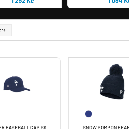
1 252 Kč
1 094 K
dně
ER BASEBALL CAP SK
SNOW POMPON BEAN