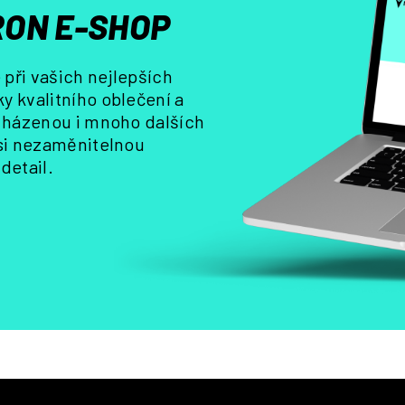
r
ON E-SHOP
v
k
y
při vašich nejlepších
v
y kvalitního oblečení a
ý
, házenou i mnoho dalších
p
i
 si nezaměnitelnou
s
detail.
u