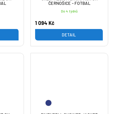
BAL
ČERNOŠICE - FOTBAL
Do 4 týdnů
1 094 Kč
DETAIL