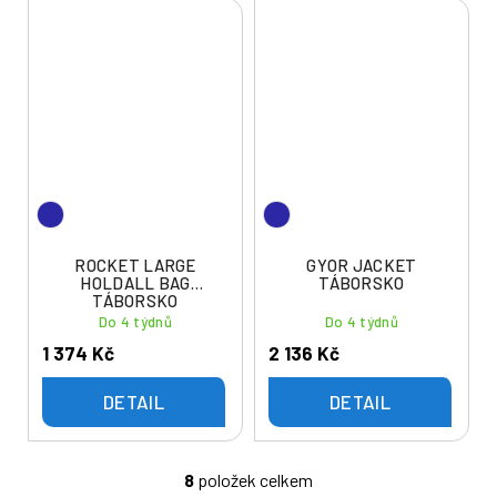
ROCKET LARGE
GYOR JACKET
HOLDALL BAG
TÁBORSKO
TÁBORSKO
Do 4 týdnů
Do 4 týdnů
1 374 Kč
2 136 Kč
DETAIL
DETAIL
8
položek celkem
O