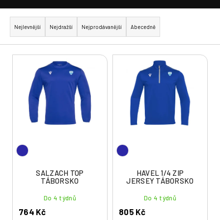
Ř
a
Nejlevnější
Nejdražší
Nejprodávanější
Abecedně
z
e
V
n
ý
í
p
p
i
r
s
o
p
d
r
u
o
k
d
t
u
SALZACH TOP
HAVEL 1/4 ZIP
ů
TÁBORSKO
JERSEY TÁBORSKO
k
t
Do 4 týdnů
Do 4 týdnů
ů
764 Kč
805 Kč