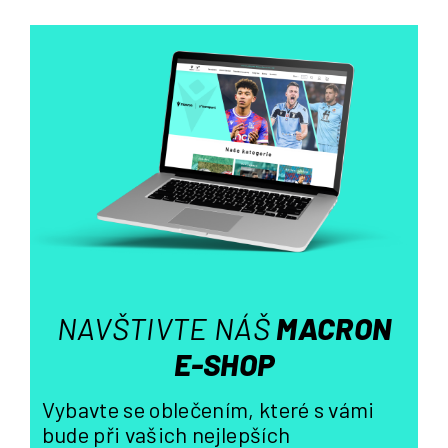
v
l
á
d
a
c
í
p
r
v
k
y
v
ý
NAVŠTIVTE NÁŠ
MACRON
p
i
E-SHOP
s
u
Vybavte se oblečením, které s vámi
bude při vašich nejlepších