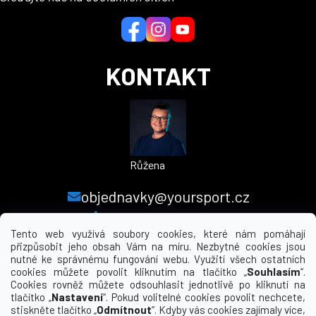
t
í
KONTAKT
Růžena
objednavky@yoursport.cz
+420 224 250 000
Tento web využívá soubory cookies, které nám pomáhají
přizpůsobit jeho obsah Vám na míru. Nezbytné cookies jsou
nutné ke správnému fungování webu. Využití všech ostatních
MENU
cookies můžete povolit kliknutím na tlačítko „
Souhlasím
“.
Cookies rovněž můžete odsouhlasit jednotlivě po kliknutí na
tlačítko „
Nastavení
“. Pokud volitelné cookies povolit nechcete,
INFORMACE PRO VÁS
stiskněte tlačítko „
Odmítnout
“. Kdyby vás cookies zajímaly více,