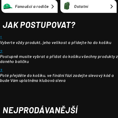
Fanoušci a rodiče
Ostatní
JAK POSTUPOVAT?
1.
Vyberte vždy produkt, jeho velikost a přidejte ho do košíku
2.
Postupně musíte vybrat a přidat do košíku všechny produkty z
daného balíčku
3.
Poté přejděte do košíku, ve finální fázi zadejte slevový kód a
bude Vám uplatněna klubová sleva
NEJPRODÁVANĚJŠÍ