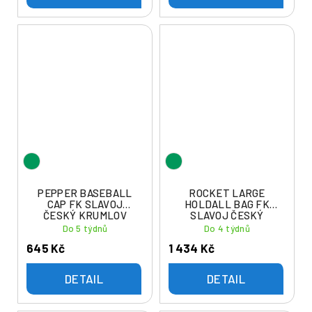
PEPPER BASEBALL
ROCKET LARGE
CAP FK SLAVOJ
HOLDALL BAG FK
ČESKÝ KRUMLOV
SLAVOJ ČESKÝ
KRUMLOV
Do 5 týdnů
Do 4 týdnů
645 Kč
1 434 Kč
DETAIL
DETAIL