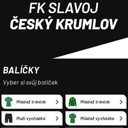
a
j
í
t
?
BALÍČKY
HLEDAT
Vyber si svůj balíček
Mládež trénink
Mládež trénink
Muži vycházka
Mládež vycházka