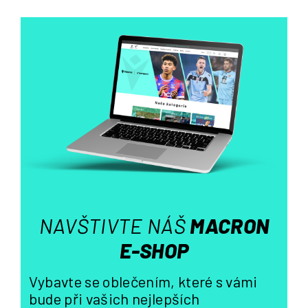
v
l
á
d
a
c
í
p
r
v
k
y
v
ý
NAVŠTIVTE NÁŠ
MACRON
p
i
E-SHOP
s
u
Vybavte se oblečením, které s vámi
bude při vašich nejlepších