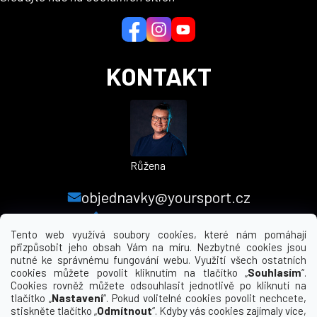
t
í
KONTAKT
Růžena
objednavky@yoursport.cz
+420 224 250 000
Tento web využívá soubory cookies, které nám pomáhají
přizpůsobit jeho obsah Vám na míru. Nezbytné cookies jsou
nutné ke správnému fungování webu. Využití všech ostatních
MENU
cookies můžete povolit kliknutím na tlačítko „
Souhlasím
“.
Cookies rovněž můžete odsouhlasit jednotlivě po kliknutí na
tlačítko „
Nastavení
“. Pokud volitelné cookies povolit nechcete,
INFORMACE PRO VÁS
stiskněte tlačítko „
Odmítnout
“. Kdyby vás cookies zajímaly více,