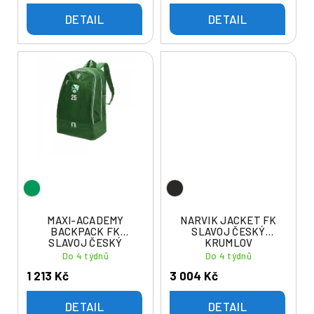
DETAIL
DETAIL
MAXI-ACADEMY
NARVIK JACKET FK
BACKPACK FK
SLAVOJ ČESKÝ
SLAVOJ ČESKÝ
KRUMLOV
KRUMLOV
Do 4 týdnů
Do 4 týdnů
1 213 Kč
3 004 Kč
DETAIL
DETAIL