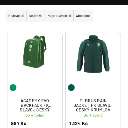
Ř
a
Nejlevnější
Nejdražší
Nejprodávanější
Abecedně
z
e
V
n
ý
í
p
p
i
r
s
o
p
d
r
u
o
k
d
t
u
ACADEMY EVO
ELBRUS RAIN
ů
BACKPACK FK
JACKET FK SLAVOJ
k
SLAVOJ ČESKÝ
ČESKÝ KRUMLOV
t
KRUMLOV
Do 4 týdnů
Do 4 týdnů
ů
997 Kč
1 324 Kč