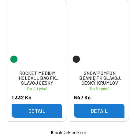
ROCKET MEDIUM
SNOW POMPON
HOLDALL BAG FK
BEANIE FK SLAVOJ
SLAVOJ ČESKÝ
ČESKÝ KRUMLOV
KRUMLOV
Do 4 týdnů
Do 5 týdnů
1 332 Kč
647 Kč
DETAIL
DETAIL
8
položek celkem
O