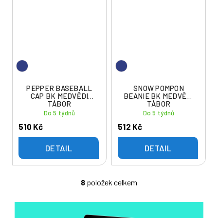
PEPPER BASEBALL
SNOW POMPON
CAP BK MEDVĚDI
BEANIE BK MEDVĚDI
TÁBOR
TÁBOR
Do 5 týdnů
Do 5 týdnů
510 Kč
512 Kč
DETAIL
DETAIL
8
položek celkem
O
v
l