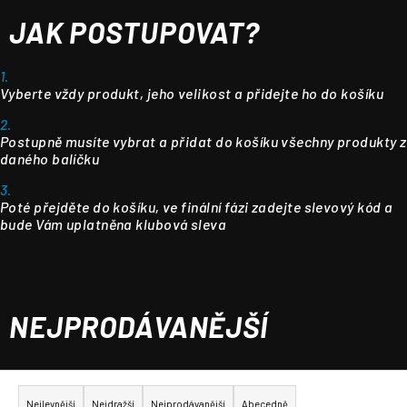
JAK POSTUPOVAT?
1.
Vyberte vždy produkt, jeho velikost a přidejte ho do košíku
2.
Postupně musíte vybrat a přidat do košíku všechny produkty z
daného balíčku
3.
Poté přejděte do košíku, ve finální fázi zadejte slevový kód a
bude Vám uplatněna klubová sleva
NEJPRODÁVANĚJŠÍ
Ř
a
Nejlevnější
Nejdražší
Nejprodávanější
Abecedně