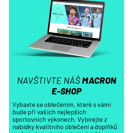
á
d
a
c
í
p
r
v
k
y
v
ý
NAVŠTIVTE NÁŠ
MACRON
p
i
E-SHOP
s
u
Vybavte se oblečením, které s vámi
bude při vašich nejlepších
sportovních výkonech. Vybírejte z
nabídky kvalitního oblečení a doplňků