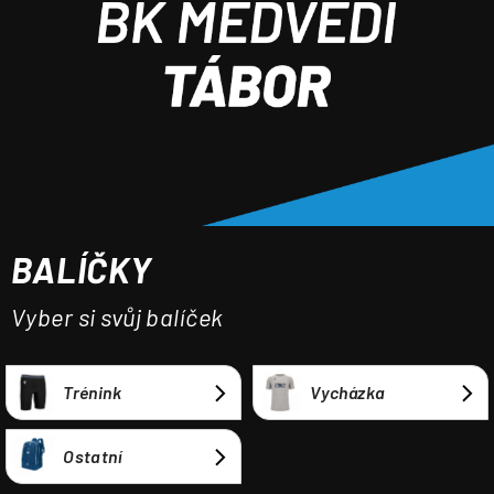
a
j
í
t
?
BALÍČKY
HLEDAT
Vyber si svůj balíček
Trénink
Vycházka
Ostatní