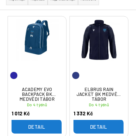
z
e
V
n
ý
í
p
p
i
r
s
o
p
d
r
u
o
k
d
t
u
ACADEMY EVO
ELBRUS RAIN
ů
BACKPACK BK
JACKET BK MEDVĚDI
k
MEDVĚDI TÁBOR
TÁBOR
t
Do 4 týdnů
Do 4 týdnů
ů
1 012 Kč
1 332 Kč
DETAIL
DETAIL