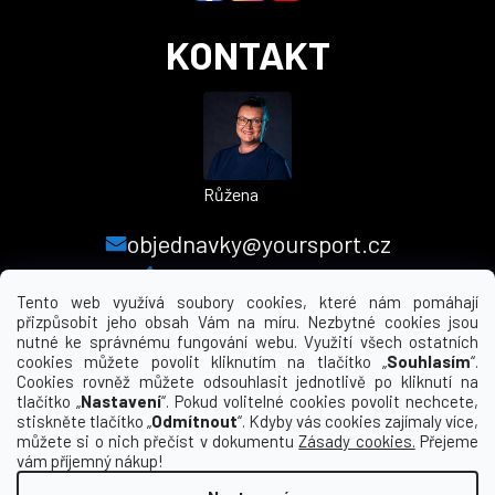
KONTAKT
Růžena
objednavky@yoursport.cz
+420 224 250 000
Tento web využívá soubory cookies, které nám pomáhají
přizpůsobit jeho obsah Vám na míru. Nezbytné cookies jsou
nutné ke správnému fungování webu. Využití všech ostatních
MENU
cookies můžete povolit kliknutím na tlačítko „
Souhlasím
“.
Cookies rovněž můžete odsouhlasit jednotlivě po kliknutí na
tlačítko „
Nastavení
“. Pokud volitelné cookies povolit nechcete,
INFORMACE PRO VÁS
stiskněte tlačítko „
Odmítnout
“. Kdyby vás cookies zajímaly více,
můžete si o nich přečíst v dokumentu
Zásady cookies.
Přejeme
KDE NÁS NAJDETE
vám příjemný nákup!