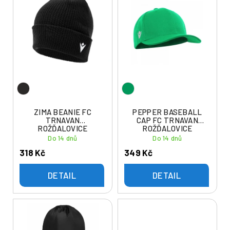
ý
í
p
p
i
r
s
o
p
d
r
u
o
k
d
t
u
ZIMA BEANIE FC
PEPPER BASEBALL
ů
TRNAVAN
CAP FC TRNAVAN
k
ROŽĎALOVICE
ROŽĎALOVICE
t
Do 14 dnů
Do 14 dnů
ů
318 Kč
349 Kč
DETAIL
DETAIL