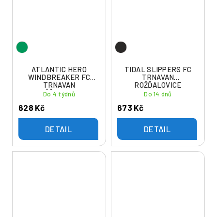
ATLANTIC HERO
TIDAL SLIPPERS FC
WINDBREAKER FC
TRNAVAN
TRNAVAN
ROŽĎALOVICE
ROŽĎALOVICE
Do 4 týdnů
Do 14 dnů
628 Kč
673 Kč
DETAIL
DETAIL