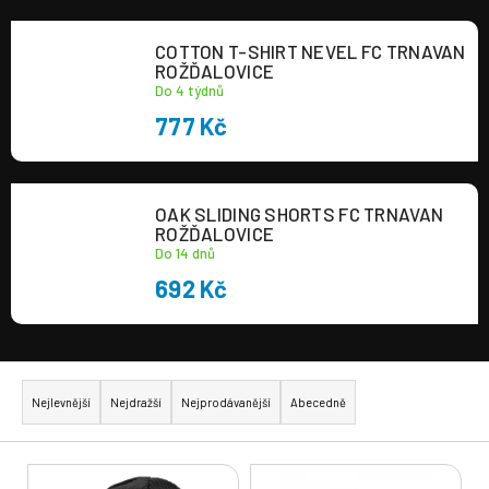
a
COTTON T-SHIRT NEVEL FC TRNAVAN
j
ROŽĎALOVICE
í
Do 4 týdnů
t
777 Kč
?
OAK SLIDING SHORTS FC TRNAVAN
ROŽĎALOVICE
Do 14 dnů
HLEDAT
692 Kč
Ř
a
Nejlevnější
Nejdražší
Nejprodávanější
Abecedně
z
e
V
n