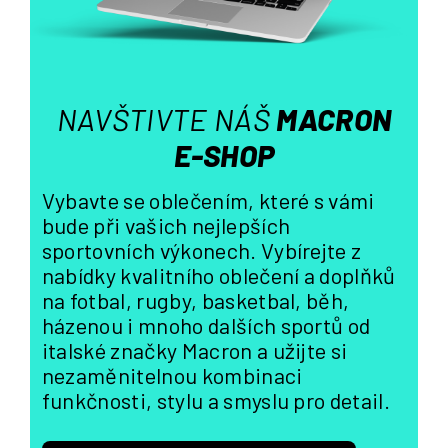
v
k
y
v
ý
NAVŠTIVTE NÁŠ
MACRON
p
i
E-SHOP
s
u
Vybavte se oblečením, které s vámi
bude při vašich nejlepších
sportovních výkonech. Vybírejte z
nabídky kvalitního oblečení a doplňků
na fotbal, rugby, basketbal, běh,
házenou i mnoho dalších sportů od
italské značky Macron a užijte si
nezaměnitelnou kombinaci
funkčnosti, stylu a smyslu pro detail.