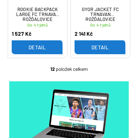
ROOKIE BACKPACK
GYOR JACKET FC
LARGE FC TRNAVAN
TRNAVAN
ROŽĎALOVICE
ROŽĎALOVICE
Do 4 týdnů
Do 4 týdnů
1 527 Kč
2 141 Kč
DETAIL
DETAIL
12
položek celkem
O
v
l
á
d
a
c
í
p
r