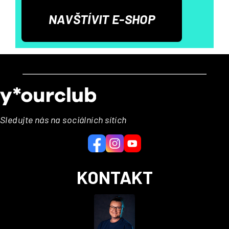
NAVŠTÍVIT E-SHOP
Z
á
p
a
Sledujte nás na sociálních sítích
t
í
KONTAKT