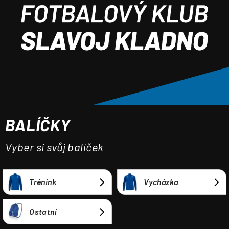
a
j
í
t
?
BALÍČKY
HLEDAT
Vyber si svůj balíček
Trénink
Vycházka
Ostatní