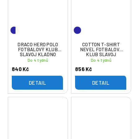
DRACO HERO POLO
COTTON T-SHIRT
FOTBALOVÝ KLUB
NEVEL FOTBALOVÝ
SLAVOJ KLADNO
KLUB SLAVOJ
KLADNO
Do 4 týdnů
Do 4 týdnů
840 Kč
856 Kč
DETAIL
DETAIL