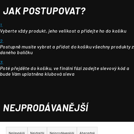
JAK POSTUPOVAT?
1.
Vyberte vždy produkt, jeho velikost a přidejte ho do košíku
2.
Postupně musíte vybrat a přidat do košíku všechny produkty z
daného balíčku
3.
Poté přejděte do košíku, ve finální fázi zadejte slevový kód a
bude Vám uplatněna klubová sleva
NEJPRODÁVANĚJŠÍ
Ř
a
Nejlevnější
Nejdražší
Nejprodávanější
Abecedně