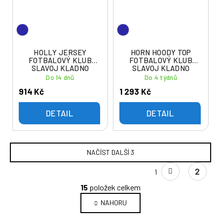
HOLLY JERSEY
HORN HOODY TOP
FOTBALOVÝ KLUB
FOTBALOVÝ KLUB
SLAVOJ KLADNO
SLAVOJ KLADNO
Do 14 dnů
Do 4 týdnů
914 Kč
1 293 Kč
DETAIL
DETAIL
NAČÍST DALŠÍ 3
S
2
1
t
O
r
15
položek celkem
v
á
NAHORU
l
n
k
á