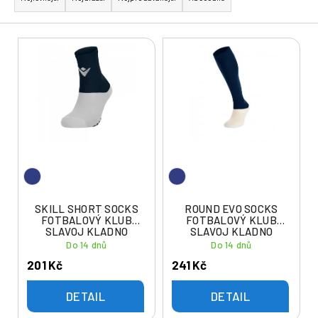
z
e
V
n
ý
í
p
p
i
r
s
o
p
d
r
u
o
k
d
t
u
SKILL SHORT SOCKS
ROUND EVO SOCKS
ů
FOTBALOVÝ KLUB
FOTBALOVÝ KLUB
k
SLAVOJ KLADNO
SLAVOJ KLADNO
t
Do 14 dnů
Do 14 dnů
ů
201 Kč
241 Kč
DETAIL
DETAIL