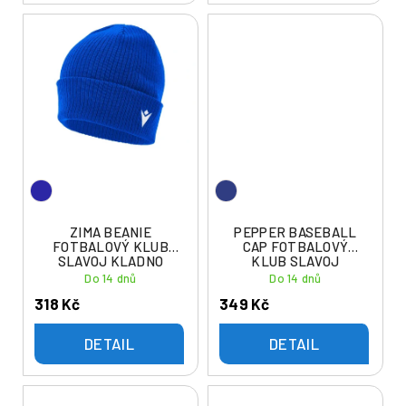
ZIMA BEANIE
PEPPER BASEBALL
FOTBALOVÝ KLUB
CAP FOTBALOVÝ
SLAVOJ KLADNO
KLUB SLAVOJ
KLADNO
Do 14 dnů
Do 14 dnů
318 Kč
349 Kč
DETAIL
DETAIL