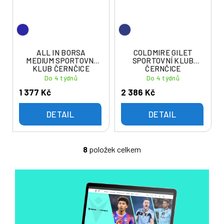
ALL IN BORSA
COLDMIRE GILET
MEDIUM SPORTOVNÍ
SPORTOVNÍ KLUB
KLUB ČERNČICE
ČERNČICE
Do 4 týdnů
Do 4 týdnů
1 377 Kč
2 386 Kč
DETAIL
DETAIL
8
položek celkem
O
v
l
á
d
a
c