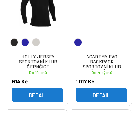
HOLLY JERSEY
ACADEMY EVO
SPORTOVNÍ KLUB
BACKPACK
ČERNČICE
SPORTOVNÍ KLUB
ČERNČICE
Do 14 dnů
Do 4 týdnů
914 Kč
1 017 Kč
DETAIL
DETAIL