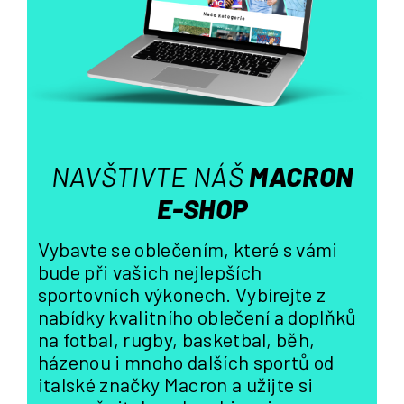
í
p
r
v
k
y
v
ý
NAVŠTIVTE NÁŠ
MACRON
p
i
E-SHOP
s
u
Vybavte se oblečením, které s vámi
bude při vašich nejlepších
sportovních výkonech. Vybírejte z
nabídky kvalitního oblečení a doplňků
na fotbal, rugby, basketbal, běh,
házenou i mnoho dalších sportů od
italské značky Macron a užijte si