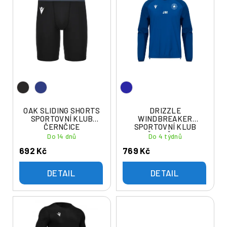
ý
í
p
p
i
r
s
o
p
d
r
u
o
k
d
t
u
OAK SLIDING SHORTS
DRIZZLE
ů
SPORTOVNÍ KLUB
WINDBREAKER
k
ČERNČICE
SPORTOVNÍ KLUB
t
ČERNČICE
Do 14 dnů
Do 4 týdnů
ů
692 Kč
769 Kč
DETAIL
DETAIL