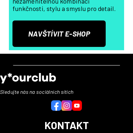
nezaměnitelnou kombinaci
funkčnosti, stylu a smyslu pro detail.
NAVŠTÍVIT E-SHOP
Z
á
p
a
Sledujte nás na sociálních sítích
t
í
KONTAKT