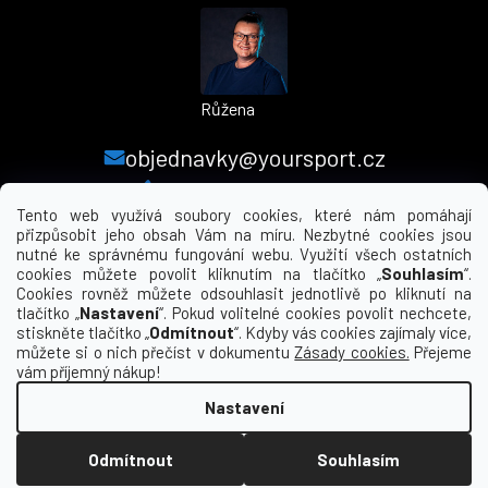
Růžena
objednavky@yoursport.cz
+420 224 250 000
Tento web využívá soubory cookies, které nám pomáhají
přizpůsobit jeho obsah Vám na míru. Nezbytné cookies jsou
nutné ke správnému fungování webu. Využití všech ostatních
MENU
cookies můžete povolit kliknutím na tlačítko „
Souhlasím
“.
Cookies rovněž můžete odsouhlasit jednotlivě po kliknutí na
tlačítko „
Nastavení
“. Pokud volitelné cookies povolit nechcete,
INFORMACE PRO VÁS
stiskněte tlačítko „
Odmítnout
“. Kdyby vás cookies zajímaly více,
můžete si o nich přečíst v dokumentu
Zásady cookies.
Přejeme
KDE NÁS NAJDETE
vám příjemný nákup!
Nastavení
Vytvořil Shoptet
Odmítnout
Souhlasím
Copyright 2026
yourclub.cz
. Všechna práva