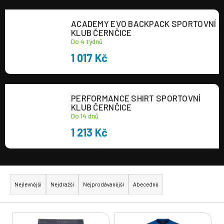
a
ACADEMY EVO BACKPACK SPORTOVNÍ
j
KLUB ČERNČICE
í
Do 4 týdnů
t
1 017 Kč
?
PERFORMANCE SHIRT SPORTOVNÍ
KLUB ČERNČICE
Do 14 dnů
HLEDAT
1 213 Kč
Ř
a
Nejlevnější
Nejdražší
Nejprodávanější
Abecedně
z
e
V
n