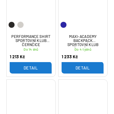
PERFORMANCE SHIRT
MAXI-ACADEMY
SPORTOVNÍ KLUB
BACKPACK
ČERNČICE
SPORTOVNÍ KLUB
ČERNČICE
Do 14 dnů
Do 4 týdnů
1 213 Kč
1 233 Kč
DETAIL
DETAIL