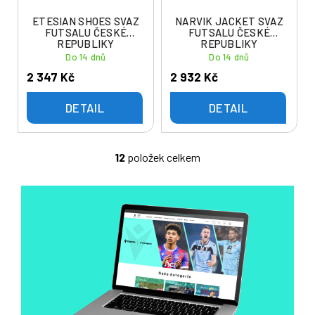
ETESIAN SHOES SVAZ
NARVIK JACKET SVAZ
FUTSALU ČESKÉ
FUTSALU ČESKÉ
REPUBLIKY
REPUBLIKY
Do 14 dnů
Do 14 dnů
2 347 Kč
2 932 Kč
DETAIL
DETAIL
12
položek celkem
O
v
l
á
d
a
c
í
p
r