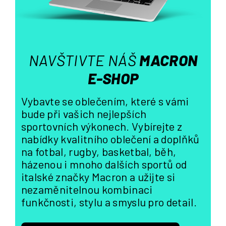
v
k
y
v
ý
NAVŠTIVTE NÁŠ
MACRON
p
i
E-SHOP
s
u
Vybavte se oblečením, které s vámi
bude při vašich nejlepších
sportovních výkonech. Vybírejte z
nabídky kvalitního oblečení a doplňků
na fotbal, rugby, basketbal, běh,
házenou i mnoho dalších sportů od
italské značky Macron a užijte si
nezaměnitelnou kombinaci
funkčnosti, stylu a smyslu pro detail.