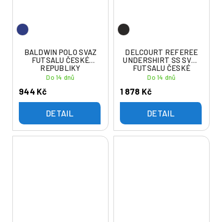
BALDWIN POLO SVAZ
DELCOURT REFEREE
FUTSALU ČESKÉ
UNDERSHIRT SS SVAZ
REPUBLIKY
FUTSALU ČESKÉ
REPUBLIKY
Do 14 dnů
Do 14 dnů
944 Kč
1 878 Kč
DETAIL
DETAIL