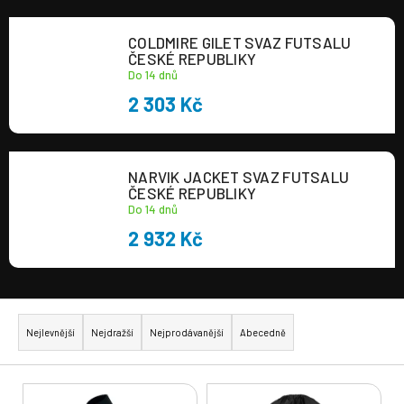
a
COLDMIRE GILET SVAZ FUTSALU
j
ČESKÉ REPUBLIKY
í
Do 14 dnů
t
2 303 Kč
?
NARVIK JACKET SVAZ FUTSALU
ČESKÉ REPUBLIKY
Do 14 dnů
HLEDAT
2 932 Kč
Ř
a
Nejlevnější
Nejdražší
Nejprodávanější
Abecedně
z
e
V
n