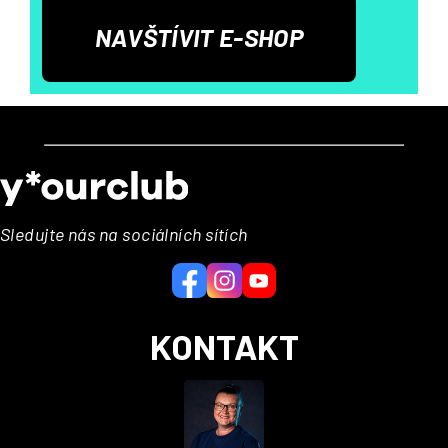
NAVŠTÍVIT E-SHOP
Z
á
p
a
Sledujte nás na sociálních sítích
t
í
KONTAKT