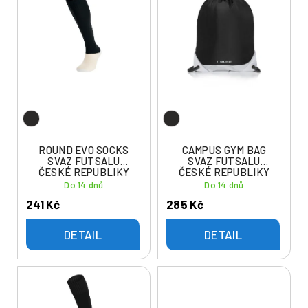
ý
í
p
p
i
r
s
o
p
d
r
u
o
k
d
t
u
ROUND EVO SOCKS
CAMPUS GYM BAG
ů
SVAZ FUTSALU
SVAZ FUTSALU
k
ČESKÉ REPUBLIKY
ČESKÉ REPUBLIKY
t
Do 14 dnů
Do 14 dnů
ů
241 Kč
285 Kč
DETAIL
DETAIL