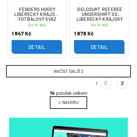
FENDERS HOODY
DELCOURT REFEREE
LIBERECKÝ KRAJSKÝ
UNDERSHIRT SS
FOTBALOVÝ SVAZ
LIBERECKÝ KRAJSKÝ
FOTBALOVÝ SVAZ
Do 14 dnů
Do 14 dnů
1 847 Kč
1 878 Kč
DETAIL
DETAIL
NAČÍST DALŠÍ 2
S
2
1
t
O
r
14
položek celkem
v
á
NAHORU
l
n
k
á
o
d
v
a
á
c
n
í