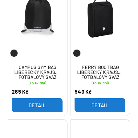
ý
í
p
p
i
r
s
o
p
d
r
u
o
k
d
t
u
CAMPUS GYM BAG
FERRY BOOTBAG
ů
LIBERECKÝ KRAJSKÝ
LIBERECKÝ KRAJSKÝ
k
FOTBALOVÝ SVAZ
FOTBALOVÝ SVAZ
t
Do 14 dnů
Do 14 dnů
ů
285 Kč
540 Kč
DETAIL
DETAIL