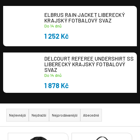
a
ELBRUS RAIN JACKET LIBERECKÝ
j
KRAJSKÝ FOTBALOVÝ SVAZ
í
Do 14 dnů
t
1 252 Kč
?
DELCOURT REFEREE UNDERSHIRT SS
LIBERECKÝ KRAJSKÝ FOTBALOVÝ
SVAZ
Do 14 dnů
HLEDAT
1 878 Kč
Ř
a
Nejlevnější
Nejdražší
Nejprodávanější
Abecedně
z
e
V
n