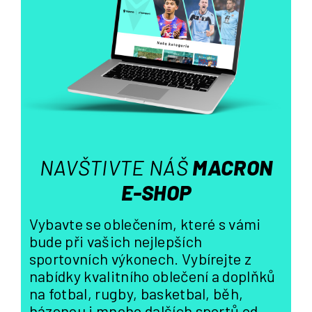
í
p
r
v
k
y
v
ý
p
i
s
NAVŠTIVTE NÁŠ
MACRON
u
E-SHOP
Vybavte se oblečením, které s vámi
bude při vašich nejlepších
sportovních výkonech. Vybírejte z
nabídky kvalitního oblečení a doplňků
na fotbal, rugby, basketbal, běh,
házenou i mnoho dalších sportů od