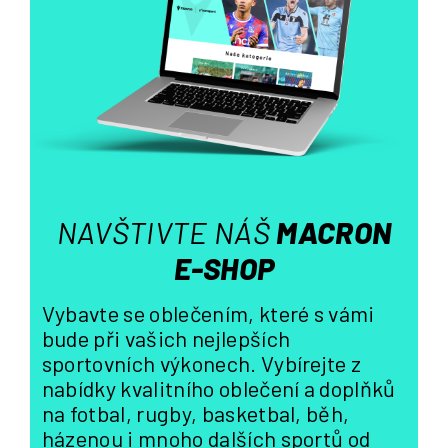
a
j
í
t
?
NAVŠTIVTE NÁŠ
MACRON
HLEDAT
E-SHOP
Vybavte se oblečením, které s vámi
bude při vašich nejlepších
sportovních výkonech. Vybírejte z
nabídky kvalitního oblečení a doplňků
na fotbal, rugby, basketbal, běh,
házenou i mnoho dalších sportů od