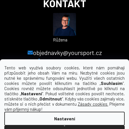
KONTAKT
Růžena
objednavky@yoursport.cz
+420 224 250 000
Tento web využívá soubory cookies, které nám pomáhají
přizpůsobit jeho obsah Vám na míru. Nezbytné cookies jsou
nutné ke správnému fungování webu. Využití všech ostatních
MENU
cookies můžete povolit kliknutím na tlačítko „
Souhlasím
“.
Cookies rovněž můžete odsouhlasit jednotlivě po kliknutí na
tlačítko „
Nastavení
“. Pokud volitelné cookies povolit nechcete,
INFORMACE PRO VÁS
stiskněte tlačítko „
Odmítnout
“. Kdyby vás cookies zajímaly více,
můžete si o nich přečíst v dokumentu
Zásady cookies.
Přejeme
KDE NÁS NAJDETE
vám příjemný nákup!
Nastavení
Vytvořil Shoptet