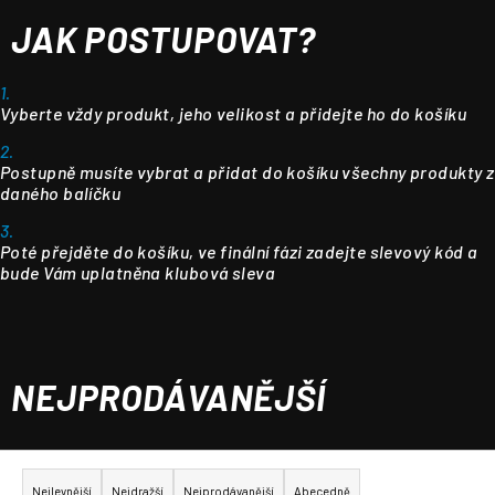
JAK POSTUPOVAT?
1.
Vyberte vždy produkt, jeho velikost a přidejte ho do košíku
2.
Postupně musíte vybrat a přidat do košíku všechny produkty z
daného balíčku
3.
Poté přejděte do košíku, ve finální fázi zadejte slevový kód a
bude Vám uplatněna klubová sleva
NEJPRODÁVANĚJŠÍ
Ř
a
Nejlevnější
Nejdražší
Nejprodávanější
Abecedně