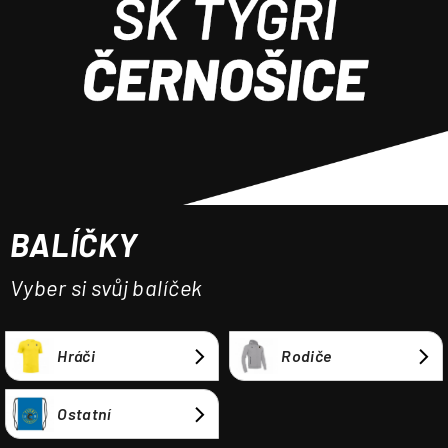
a
j
í
t
?
BALÍČKY
HLEDAT
Vyber si svůj balíček
Hráči
Rodiče
Ostatní