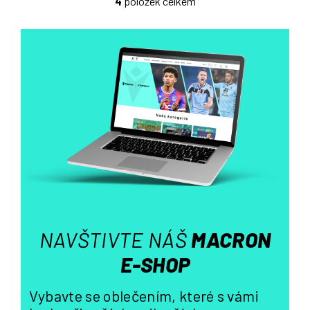
4
položek celkem
O
v
l
á
d
a
c
í
p
r
v
k
y
v
ý
NAVŠTIVTE NÁŠ
MACRON
p
i
E-SHOP
s
u
Vybavte se oblečením, které s vámi