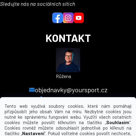
a
Sledujte nás na sociálních sítích
t
í
KONTAKT
Růžena
objednavky@yoursport.cz
+420 224 250 000
Tento web využívá soubory cookies, které nám pomáhají
přizpůsobit jeho obsah Vám na míru. Nezbytné cookies jsou
nutné ke správnému fungování webu. Využití všech ostatních
MENU
cookies můžete povolit kliknutím na tlačítko „
Souhlasím
“.
Cookies rovněž můžete odsouhlasit jednotlivě po kliknutí na
tlačítko „
Nastavení
“. Pokud volitelné cookies povolit nechcete,
INFORMACE PRO VÁS