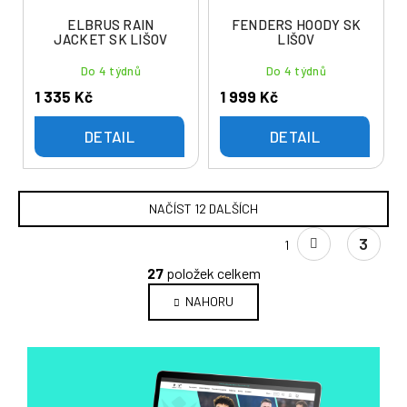
ELBRUS RAIN
FENDERS HOODY SK
JACKET SK LIŠOV
LIŠOV
Do 4 týdnů
Do 4 týdnů
1 335 Kč
1 999 Kč
DETAIL
DETAIL
NAČÍST 12 DALŠÍCH
S
3
1
t
O
r
27
položek celkem
v
á
NAHORU
l
n
k
á
o
d
v
a
á
c
n
í
í