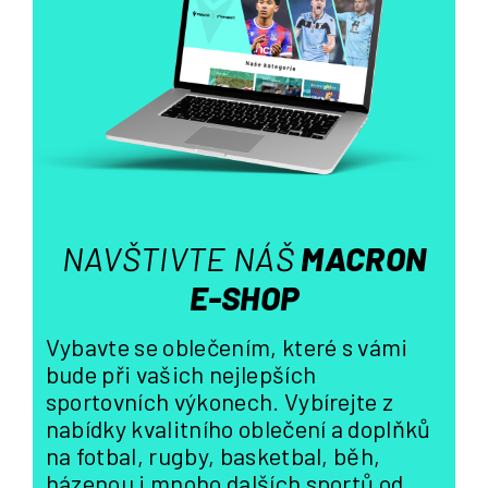
p
r
v
k
y
v
ý
p
i
s
NAVŠTIVTE NÁŠ
MACRON
u
E-SHOP
Vybavte se oblečením, které s vámi
bude při vašich nejlepších
sportovních výkonech. Vybírejte z
nabídky kvalitního oblečení a doplňků
na fotbal, rugby, basketbal, běh,
házenou i mnoho dalších sportů od