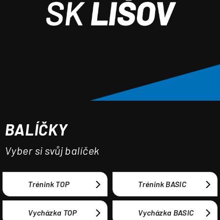
a
j
í
t
?
BALÍČKY
HLEDAT
Vyber si svůj balíček
Trénink TOP
Trénink BASIC
Vycházka TOP
Vycházka BASIC