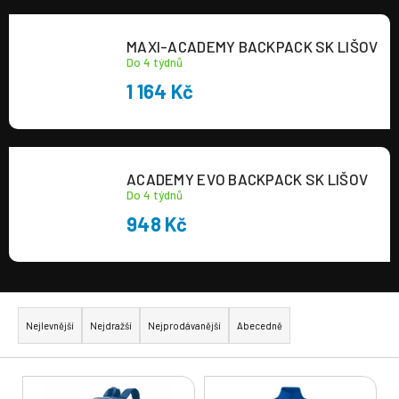
MAXI-ACADEMY BACKPACK SK LIŠOV
Do 4 týdnů
1 164 Kč
ACADEMY EVO BACKPACK SK LIŠOV
Do 4 týdnů
948 Kč
Ř
a
Nejlevnější
Nejdražší
Nejprodávanější
Abecedně
z
e
V
n