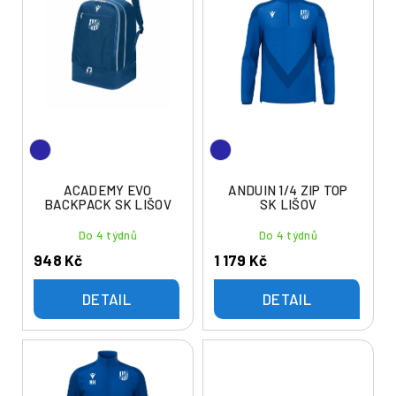
ý
í
p
p
i
r
s
o
p
d
r
u
o
k
d
t
u
ACADEMY EVO
ANDUIN 1/4 ZIP TOP
ů
BACKPACK SK LIŠOV
SK LIŠOV
k
t
Do 4 týdnů
Do 4 týdnů
ů
948 Kč
1 179 Kč
DETAIL
DETAIL