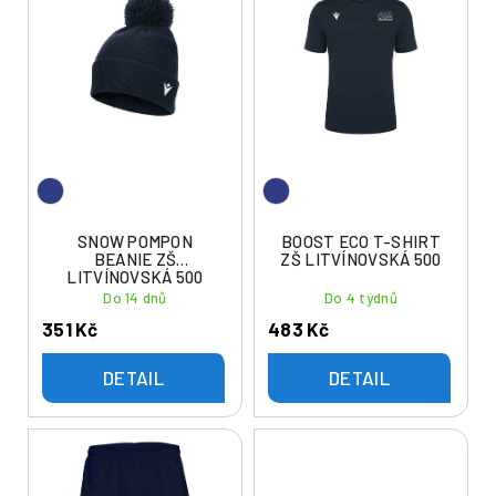
ý
í
p
p
i
r
s
o
p
d
r
u
o
k
d
t
u
SNOW POMPON
BOOST ECO T-SHIRT
ů
BEANIE ZŠ
ZŠ LITVÍNOVSKÁ 500
k
LITVÍNOVSKÁ 500
t
Do 14 dnů
Do 4 týdnů
ů
351 Kč
483 Kč
DETAIL
DETAIL