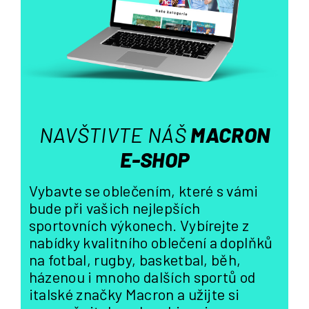
í
p
r
v
k
y
v
ý
NAVŠTIVTE NÁŠ
MACRON
p
i
E-SHOP
s
u
Vybavte se oblečením, které s vámi
bude při vašich nejlepších
sportovních výkonech. Vybírejte z
nabídky kvalitního oblečení a doplňků
na fotbal, rugby, basketbal, běh,
házenou i mnoho dalších sportů od
italské značky Macron a užijte si