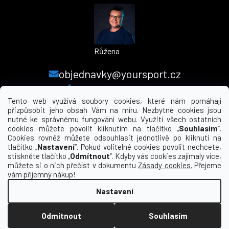
Růžena
objednavky@yoursport.cz
+420 224 250 000
Tento web využívá soubory cookies, které nám pomáhají
přizpůsobit jeho obsah Vám na míru. Nezbytné cookies jsou
nutné ke správnému fungování webu. Využití všech ostatních
MENU
cookies můžete povolit kliknutím na tlačítko „
Souhlasím
“.
Cookies rovněž můžete odsouhlasit jednotlivě po kliknutí na
tlačítko „
Nastavení
“. Pokud volitelné cookies povolit nechcete,
INFORMACE PRO VÁS
stiskněte tlačítko „
Odmítnout
“. Kdyby vás cookies zajímaly více,
můžete si o nich přečíst v dokumentu
Zásady cookies.
Přejeme
KDE NÁS NAJDETE
vám příjemný nákup!
Nastavení
Vytvořil Shoptet
Odmítnout
Souhlasím
Copyright 2026
yourclub.cz
. Všechna práva