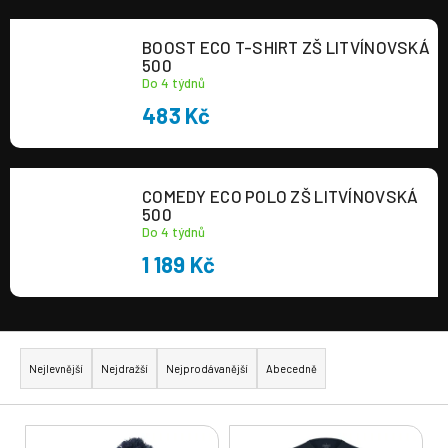
a
BOOST ECO T-SHIRT ZŠ LITVÍNOVSKÁ
j
500
í
Do 4 týdnů
t
483 Kč
?
COMEDY ECO POLO ZŠ LITVÍNOVSKÁ
500
Do 4 týdnů
HLEDAT
1 189 Kč
Ř
a
Nejlevnější
Nejdražší
Nejprodávanější
Abecedně
z
e
V
n