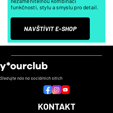
nezaměnitelnou kombinaci
funkčnosti, stylu a smyslu pro detail.
NAVŠTÍVIT E-SHOP
Z
á
p
a
Sledujte nás na sociálních sítích
t
í
KONTAKT