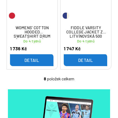
WOMENS' COTTON
FIDDLE VARSITY
HOODED
COLLEGE JACKET ZŠ
SWEATSHIRT DRUM
LITVÍNOVSKÁ 500
ZŠ LITVÍNOVSKÁ 500
Do 4 týdnů
Do 4 týdnů
1 736 Kč
1 747 Kč
DETAIL
DETAIL
8
položek celkem
O
v
l
á
d
a
c