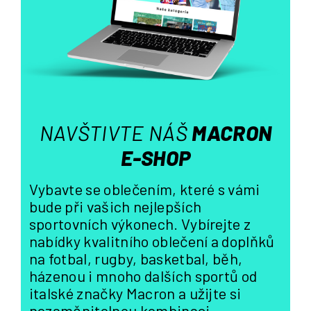
í
p
r
v
k
y
v
ý
NAVŠTIVTE NÁŠ
MACRON
p
i
E-SHOP
s
u
Vybavte se oblečením, které s vámi
bude při vašich nejlepších
sportovních výkonech. Vybírejte z
nabídky kvalitního oblečení a doplňků
na fotbal, rugby, basketbal, běh,
házenou i mnoho dalších sportů od
italské značky Macron a užijte si
nezaměnitelnou kombinaci