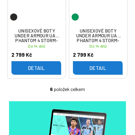
UNISEXOVÉ BOTY
UNISEXOVÉ BOTY
UNDER ARMOUR UA U
UNDER ARMOUR UA U
PHANTOM 4 STORM-
PHANTOM 4 STORM-
BLK
GRN
Do 14 dnů
Do 14 dnů
2 799 Kč
2 799 Kč
DETAIL
DETAIL
6
položek celkem
O
v
l
á
d
a
c