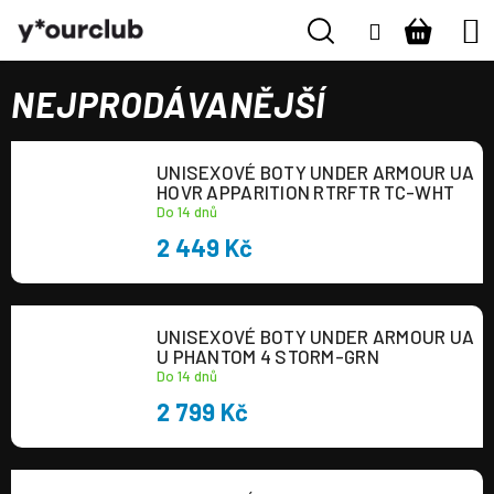
K
Přejít
Hledat
Nákupn
M
Naše kluby
Přihlášení
na
o
ZPĚT
ZPĚT
obsah
š
košík
Vše pro fanoušky
í
NEJPRODÁVANĚJŠÍ
C
k
Boty
o
UNISEXOVÉ BOTY UNDER ARMOUR UA
p
HOVR APPARITION RTRFTR TC-WHT
o
Pro kluby
Do 14 dnů
t
2 449 Kč
ř
Kontakt
e
b
Přihlásit se
UNISEXOVÉ BOTY UNDER ARMOUR UA
u
U PHANTOM 4 STORM-GRN
j
Do 14 dnů
+420 224 250 000
e
(Po-Pá 9:00 - 16:00 hod.)
2 799 Kč
t
e
n