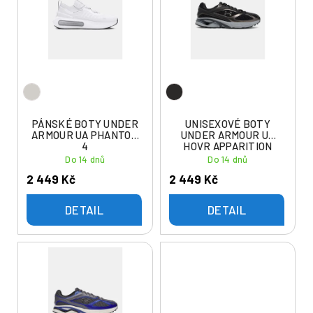
p
i
r
s
o
p
d
r
u
o
k
d
t
u
PÁNSKÉ BOTY UNDER
UNISEXOVÉ BOTY
ů
ARMOUR UA PHANTOM
UNDER ARMOUR UA
k
4
HOVR APPARITION
t
RTRFTR TC
Do 14 dnů
Do 14 dnů
ů
2 449 Kč
2 449 Kč
DETAIL
DETAIL