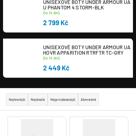
UNISEXOVÉ BOTY UNDER ARMOUR UA
a
U PHANTOM 4 STORM-BLK
Do 14 dnů
j
2 799 Kč
í
t
?
UNISEXOVÉ BOTY UNDER ARMOUR UA
HOVR APPARITION RTRFTR TC-GRY
Do 14 dnů
2 449 Kč
HLEDAT
Ř
a
Nejlevnější
Nejdražší
Nejprodávanější
Abecedně
z
e
V
n
ý
í
p