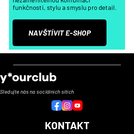
funkčnosti, stylu a smyslu pro detail.
NAVŠTÍVIT E-SHOP
Z
á
p
a
Sledujte nás na sociálních sítích
t
í
KONTAKT