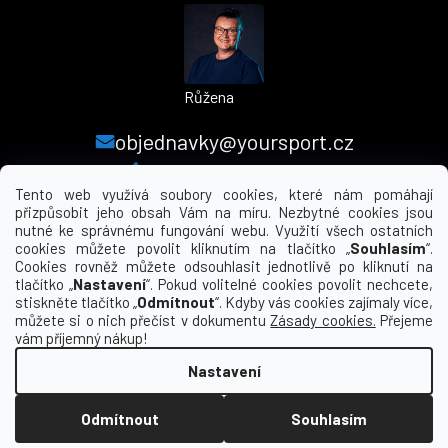
Růžena
objednavky@yoursport.cz
+420 224 250 000
Tento web využívá soubory cookies, které nám pomáhají
přizpůsobit jeho obsah Vám na míru. Nezbytné cookies jsou
nutné ke správnému fungování webu. Využití všech ostatních
MENU
cookies můžete povolit kliknutím na tlačítko „
Souhlasím
“.
Cookies rovněž můžete odsouhlasit jednotlivě po kliknutí na
tlačítko „
Nastavení
“. Pokud volitelné cookies povolit nechcete,
INFORMACE PRO VÁS
stiskněte tlačítko „
Odmítnout
“. Kdyby vás cookies zajímaly více,
můžete si o nich přečíst v dokumentu
Zásady cookies.
Přejeme
KDE NÁS NAJDETE
vám příjemný nákup!
Nastavení
Vytvořil Shoptet
Odmítnout
Souhlasím
Copyright 2026
yourclub.cz
. Všechna práva
vyhrazena.
Upravit nastavení cookies