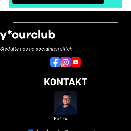
Z
á
p
a
Sledujte nás na sociálních sítích
t
í
KONTAKT
Růžena