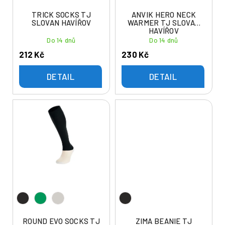
d
t
u
TRICK SOCKS TJ
ANVIK HERO NECK
ů
SLOVAN HAVÍŘOV
WARMER TJ SLOVAN
k
HAVÍŘOV
t
Do 14 dnů
Do 14 dnů
ů
212 Kč
230 Kč
DETAIL
DETAIL
ROUND EVO SOCKS TJ
ZIMA BEANIE TJ