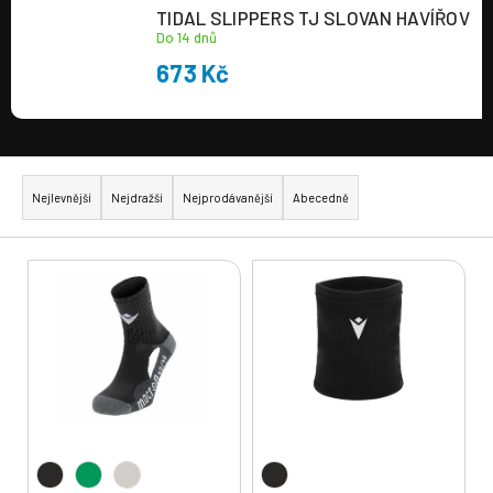
TIDAL SLIPPERS TJ SLOVAN HAVÍŘOV
Do 14 dnů
673 Kč
Ř
a
Nejlevnější
Nejdražší
Nejprodávanější
Abecedně
z
e
V
n
ý
í
p
p
i
r
s
o
p
d
r
u
o
k