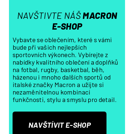
i
s
NAVŠTIVTE NÁŠ
MACRON
u
E-SHOP
Vybavte se oblečením, které s vámi
bude při vašich nejlepších
sportovních výkonech. Vybírejte z
nabídky kvalitního oblečení a doplňků
na fotbal, rugby, basketbal, běh,
házenou i mnoho dalších sportů od
italské značky Macron a užijte si
nezaměnitelnou kombinaci
funkčnosti, stylu a smyslu pro detail.
NAVŠTÍVIT E-SHOP