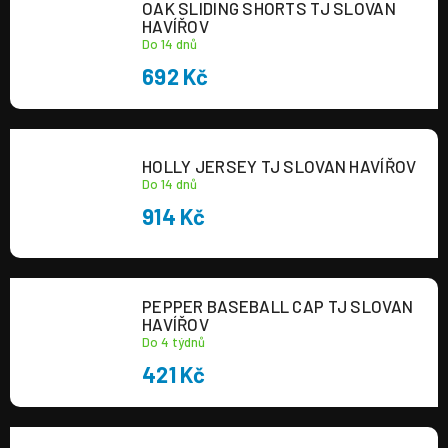
OAK SLIDING SHORTS TJ SLOVAN
a
HAVÍŘOV
Do 14 dnů
j
692 Kč
í
t
?
HOLLY JERSEY TJ SLOVAN HAVÍŘOV
Do 14 dnů
914 Kč
HLEDAT
PEPPER BASEBALL CAP TJ SLOVAN
HAVÍŘOV
Do 4 týdnů
421 Kč