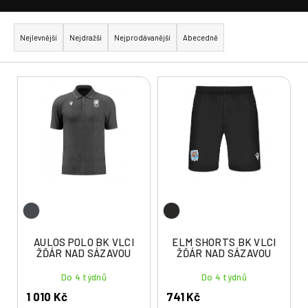
Ř
a
Nejlevnější
Nejdražší
Nejprodávanější
Abecedně
z
e
V
n
ý
í
p
p
i
r
s
o
p
d
r
u
o
k
d
t
u
AULOS POLO BK VLCI
ELM SHORTS BK VLCI
ů
ŽĎÁR NAD SÁZAVOU
ŽĎÁR NAD SÁZAVOU
k
t
Do 4 týdnů
Do 4 týdnů
ů
1 010 Kč
741 Kč