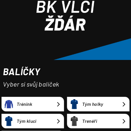
a
j
í
t
?
BALÍČKY
HLEDAT
Vyber si svůj balíček
Trénink
Tým holky
Tým kluci
Trenéři