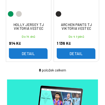
HOLLY JERSEY TJ
ARCHEN PANTS TJ
VIKTORIA VESTEC
VIKTORIA VESTEC
Do 14 dnů
Do 4 týdnů
914 Kč
1 136 Kč
DETAIL
DETAIL
8
položek celkem
O
v
l
á
d
a
c