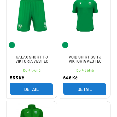
ý
í
p
p
i
r
s
o
p
d
r
u
o
k
d
t
u
GALAX SHORT TJ
VOID SHIRT SS TJ
ů
VIKTORIA VESTEC
VIKTORIA VESTEC
k
t
Do 4 týdnů
Do 4 týdnů
ů
533 Kč
646 Kč
DETAIL
DETAIL