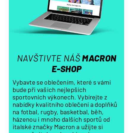
í
p
r
v
k
y
v
ý
NAVŠTIVTE NÁŠ
MACRON
p
i
E-SHOP
s
u
Vybavte se oblečením, které s vámi
bude při vašich nejlepších
sportovních výkonech. Vybírejte z
nabídky kvalitního oblečení a doplňků
na fotbal, rugby, basketbal, běh,
házenou i mnoho dalších sportů od
italské značky Macron a užijte si