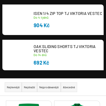
a
j
ISEN 1/4 ZIP TOP TJ VIKTORIA VESTEC
í
Do 4 týdnů
t
904 Kč
?
OAK SLIDING SHORTS TJ VIKTORIA
VESTEC
Do 14 dnů
HLEDAT
692 Kč
Ř
a
Nejlevnější
Nejdražší
Nejprodávanější
Abecedně
z
e
V
n