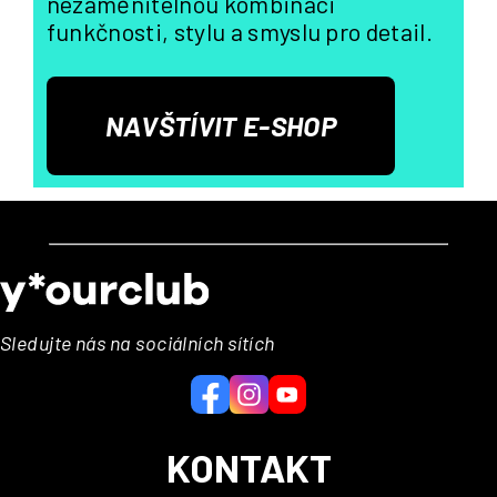
nezaměnitelnou kombinaci
funkčnosti, stylu a smyslu pro detail.
NAVŠTÍVIT E-SHOP
Z
á
p
a
Sledujte nás na sociálních sítích
t
í
KONTAKT