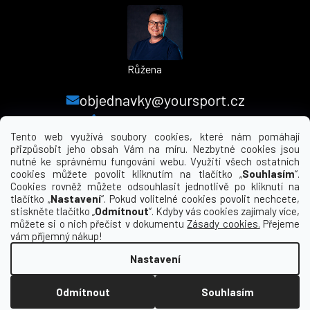
Růžena
objednavky@yoursport.cz
+420 224 250 000
Tento web využívá soubory cookies, které nám pomáhají
přizpůsobit jeho obsah Vám na míru. Nezbytné cookies jsou
nutné ke správnému fungování webu. Využití všech ostatních
MENU
cookies můžete povolit kliknutím na tlačítko „
Souhlasím
“.
Cookies rovněž můžete odsouhlasit jednotlivě po kliknutí na
tlačítko „
Nastavení
“. Pokud volitelné cookies povolit nechcete,
INFORMACE PRO VÁS
stiskněte tlačítko „
Odmítnout
“. Kdyby vás cookies zajímaly více,
můžete si o nich přečíst v dokumentu
Zásady cookies.
Přejeme
KDE NÁS NAJDETE
vám příjemný nákup!
Nastavení
Vytvořil Shoptet
Odmítnout
Souhlasím
Copyright 2026
yourclub.cz
. Všechna práva