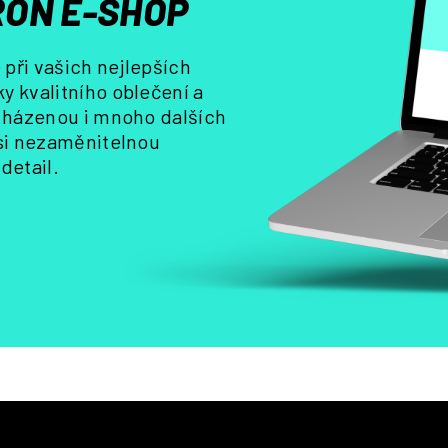
ON E-SHOP
v
k
y
při vašich nejlepších
v
y kvalitního oblečení a
ý
, házenou i mnoho dalších
p
i
 si nezaměnitelnou
s
detail.
u