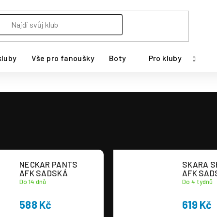
kluby
Vše pro fanoušky
Boty
Pro kluby
NECKAR PANTS
SKARA S
AFK SADSKÁ
AFK SAD
Do 14 dnů
Do 4 týdnů
588 Kč
619 Kč