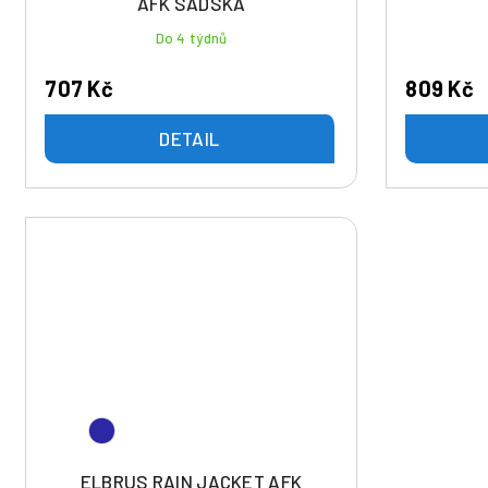
AFK SADSKÁ
Do 4 týdnů
707 Kč
809 Kč
DETAIL
ELBRUS RAIN JACKET AFK