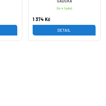
SADSKÁ
Do 4 týdnů
1 374 Kč
DETAIL