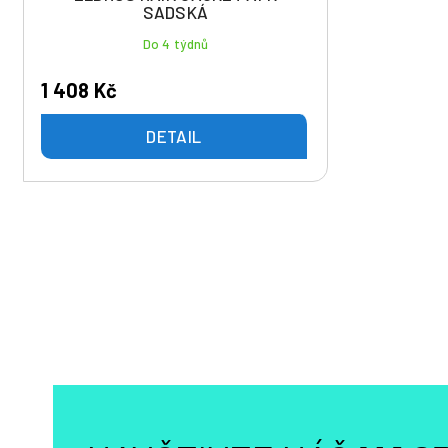
SADSKÁ
Do 4 týdnů
1 408 Kč
DETAIL