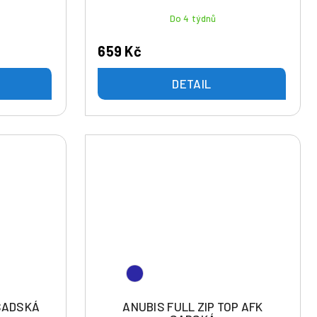
Do 4 týdnů
659 Kč
DETAIL
 SADSKÁ
ANUBIS FULL ZIP TOP AFK