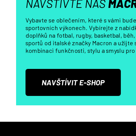
NAVŠTIVTE NÁŠ
MACR
Vybavte se oblečením, které s vámi bude 
sportovních výkonech. Vybírejte z nabídk
doplňků na fotbal, rugby, basketbal, běh
sportů od italské značky Macron a užijte
kombinaci funkčnosti, stylu a smyslu pro 
NAVŠTÍVIT E-SHOP