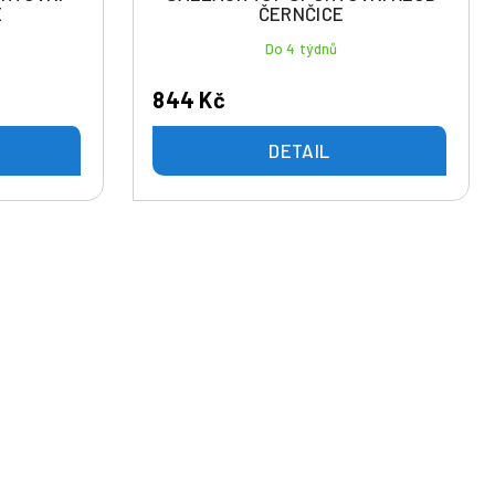
E
ČERNČICE
Do 4 týdnů
844 Kč
DETAIL