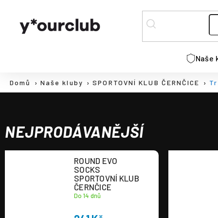
K
Přejít
na
o
ZPĚT
ZPĚT
obsah
š
DO
DO
í
C
k
OBCHODU
OBCHODU
Naše 
o
p
Domů
Naše kluby
SPORTOVNÍ KLUB ČERNČICE
Tr
o
t
ř
e
NEJPRODÁVANĚJŠÍ
b
u
ROUND EVO
j
SOCKS
e
SPORTOVNÍ KLUB
ČERNČICE
t
Do 14 dnů
e
n