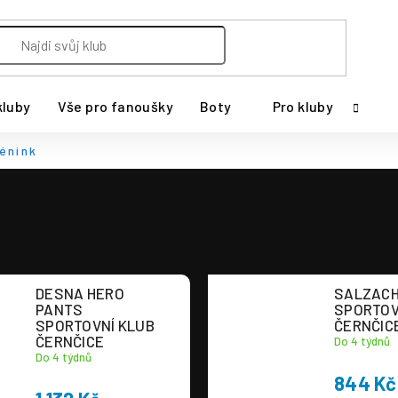
kluby
Vše pro fanoušky
Boty
Pro kluby
énink
DESNA HERO
SALZACH
PANTS
SPORTOV
SPORTOVNÍ KLUB
ČERNČIC
ČERNČICE
Do 4 týdnů
Do 4 týdnů
844 Kč