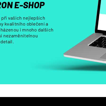
ON E-SHOP
v
k
y
při vašich nejlepších
v
y kvalitního oblečení a
ý
, házenou i mnoho dalších
p
i
 si nezaměnitelnou
s
detail.
u