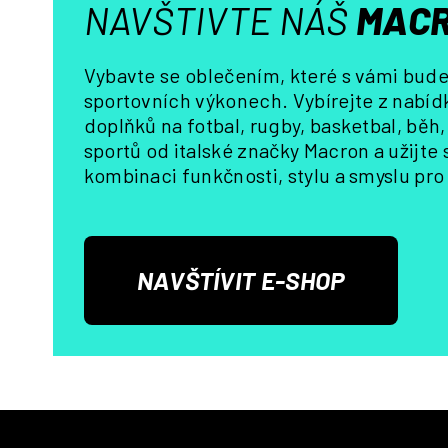
NAVŠTIVTE NÁŠ
MACR
Vybavte se oblečením, které s vámi bude 
sportovních výkonech. Vybírejte z nabídk
doplňků na fotbal, rugby, basketbal, běh
sportů od italské značky Macron a užijte
kombinaci funkčnosti, stylu a smyslu pro 
NAVŠTÍVIT E-SHOP