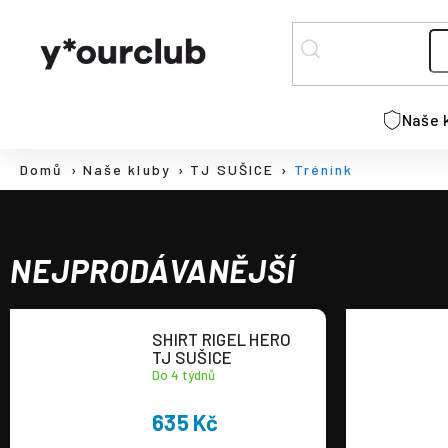
K
Přejít
na
o
ZPĚT
ZPĚT
obsah
š
DO
DO
í
C
k
OBCHODU
OBCHODU
Naše 
o
p
Domů
Naše kluby
TJ SUŠICE
Trénink
o
t
ř
e
NEJPRODÁVANĚJŠÍ
b
u
j
SHIRT RIGEL HERO
TJ SUŠICE
e
Do 4 týdnů
t
e
635 Kč
n