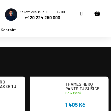
Zákaznická linka: 9:00 - 16:00
Přihlášení
Nákup
+420 224 250 000
košík
Kontakt
ERO
THAMES HERO
AKER TJ
PANTS TJ SUŠICE
Do 4 týdnů
1 405 Kč
č