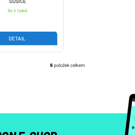
SUŠICE
Do 4 týdnů
č
DETAIL
6
položek celkem
O
v
l
á
d
a
c
í
p
r
v