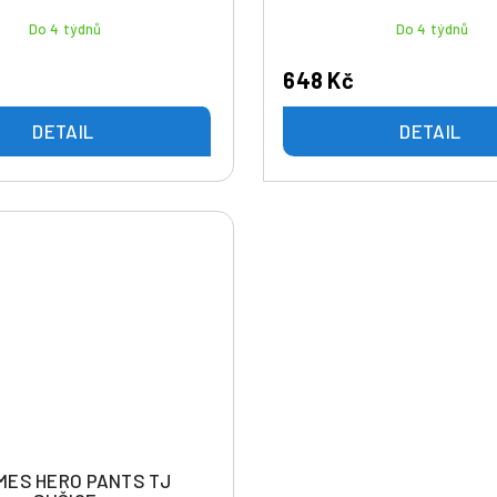
Do 4 týdnů
Do 4 týdnů
648 Kč
DETAIL
DETAIL
MES HERO PANTS TJ