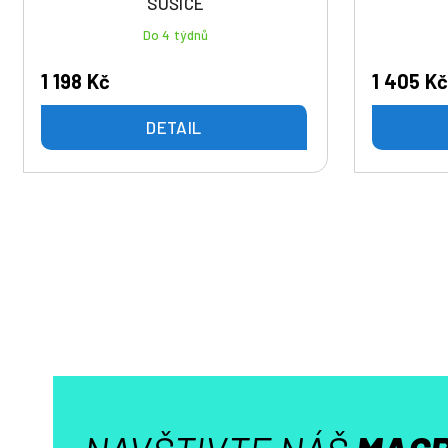
SUŠICE
Do 4 týdnů
1 198 Kč
1 405 K
DETAIL