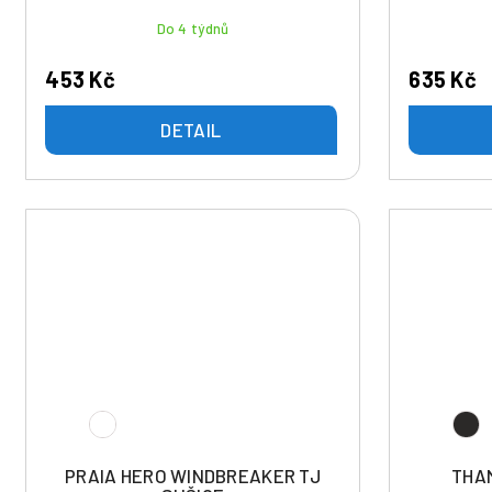
t
Do 4 týdnů
ů
453 Kč
635 Kč
DETAIL
PRAIA HERO WINDBREAKER TJ
THA