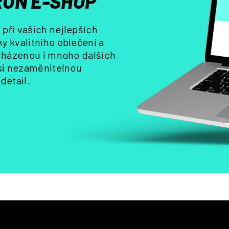
ON E-SHOP
k
y
při vašich nejlepších
v
y kvalitního oblečení a
ý
, házenou i mnoho dalších
p
i
 si nezaměnitelnou
s
detail.
u