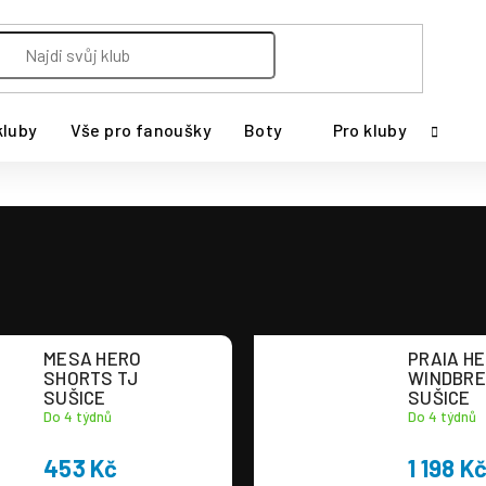
kluby
Vše pro fanoušky
Boty
Pro kluby
MESA HERO
PRAIA H
SHORTS TJ
WINDBRE
SUŠICE
SUŠICE
Do 4 týdnů
Do 4 týdnů
453 Kč
1 198 K