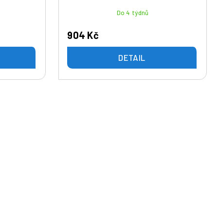
Do 4 týdnů
904 Kč
DETAIL