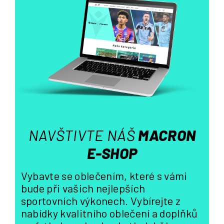
á
d
a
c
í
p
r
v
k
y
v
ý
NAVŠTIVTE NÁŠ
MACRON
p
i
E-SHOP
s
u
Vybavte se oblečením, které s vámi
bude při vašich nejlepších
sportovních výkonech. Vybírejte z
nabídky kvalitního oblečení a doplňků