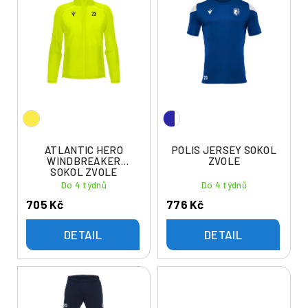
ý
í
p
p
i
r
s
o
p
d
r
u
o
k
d
t
u
ATLANTIC HERO
POLIS JERSEY SOKOL
ů
WINDBREAKER
ZVOLE
k
SOKOL ZVOLE
t
Do 4 týdnů
Do 4 týdnů
ů
705 Kč
776 Kč
DETAIL
DETAIL