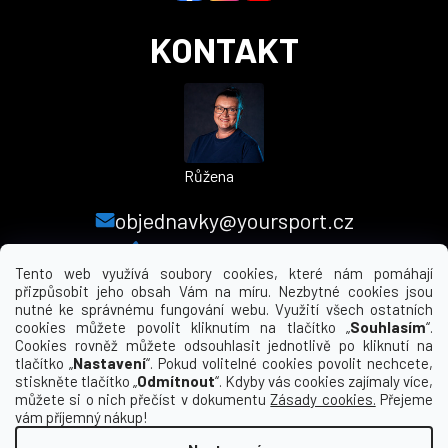
KONTAKT
Růžena
objednavky@yoursport.cz
+420 224 250 000
Tento web využívá soubory cookies, které nám pomáhají
přizpůsobit jeho obsah Vám na míru. Nezbytné cookies jsou
nutné ke správnému fungování webu. Využití všech ostatních
MENU
cookies můžete povolit kliknutím na tlačítko „
Souhlasím
“.
Cookies rovněž můžete odsouhlasit jednotlivě po kliknutí na
tlačítko „
Nastavení
“. Pokud volitelné cookies povolit nechcete,
INFORMACE PRO VÁS
stiskněte tlačítko „
Odmítnout
“. Kdyby vás cookies zajímaly více,
můžete si o nich přečíst v dokumentu
Zásady cookies.
Přejeme
KDE NÁS NAJDETE
vám příjemný nákup!