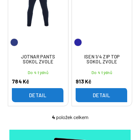
JOTNAR PANTS
ISEN 1/4 ZIP TOP
SOKOL ZVOLE
SOKOL ZVOLE
Do 4 týdnů
Do 4 týdnů
784 Kč
913 Kč
DETAIL
DETAIL
4
položek celkem
O
v
l