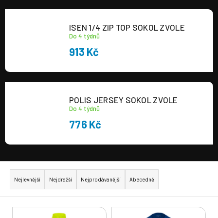
a
j
ISEN 1/4 ZIP TOP SOKOL ZVOLE
í
Do 4 týdnů
t
913 Kč
?
POLIS JERSEY SOKOL ZVOLE
Do 4 týdnů
776 Kč
HLEDAT
Ř
a
Nejlevnější
Nejdražší
Nejprodávanější
Abecedně
z
e
V
n