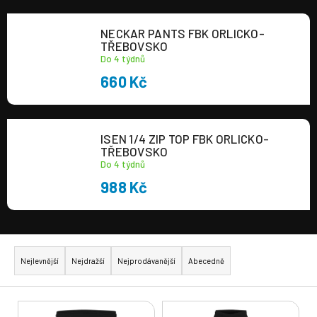
a
NECKAR PANTS FBK ORLICKO-
j
TŘEBOVSKO
í
Do 4 týdnů
t
660 Kč
?
ISEN 1/4 ZIP TOP FBK ORLICKO-
TŘEBOVSKO
Do 4 týdnů
HLEDAT
988 Kč
Ř
a
Nejlevnější
Nejdražší
Nejprodávanější
Abecedně
z
e
V
n