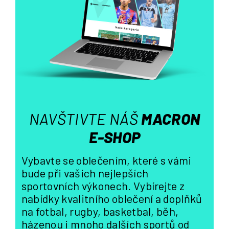
a
c
í
p
r
v
k
y
v
ý
NAVŠTIVTE NÁŠ
MACRON
p
i
E-SHOP
s
u
Vybavte se oblečením, které s vámi
bude při vašich nejlepších
sportovních výkonech. Vybírejte z
nabídky kvalitního oblečení a doplňků
na fotbal, rugby, basketbal, běh,
házenou i mnoho dalších sportů od