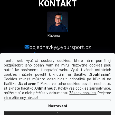
KONTAKT
Růžena
objednavky@yoursport.cz
+420 224 250 000
Tento web využívá soubory cookies, které nám pomáhají
přizpůsobit jeho obsah Vám na míru. Nezbytné cookies jsou
nutné ke správnému fungování webu. Využití všech ostatních
MENU
cookies můžete povolit kliknutím na tlačítko „
Souhlasím
“.
Cookies rovněž můžete odsouhlasit jednotlivě po kliknutí na
tlačítko „
Nastavení
“. Pokud volitelné cookies povolit nechcete,
INFORMACE PRO VÁS
stiskněte tlačítko „
Odmítnout
“. Kdyby vás cookies zajímaly více,
můžete si o nich přečíst v dokumentu
Zásady cookies.
Přejeme
KDE NÁS NAJDETE
vám příjemný nákup!
Nastavení
Vytvořil Shoptet