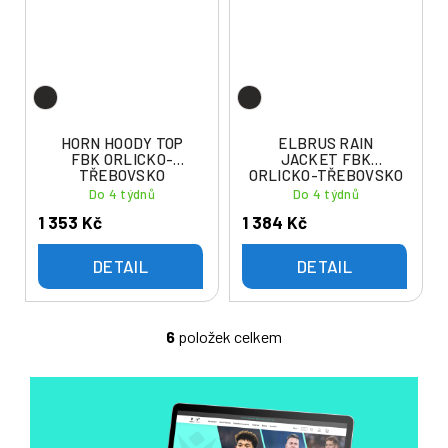
HORN HOODY TOP
ELBRUS RAIN
FBK ORLICKO-
JACKET FBK
TŘEBOVSKO
ORLICKO-TŘEBOVSKO
Do 4 týdnů
Do 4 týdnů
1 353 Kč
1 384 Kč
DETAIL
DETAIL
6
položek celkem
O
v
l
á
d