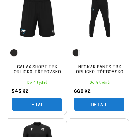
ý
í
p
p
i
r
s
o
p
d
r
u
o
k
d
t
u
GALAX SHORT FBK
NECKAR PANTS FBK
ů
ORLICKO-TŘEBOVSKO
ORLICKO-TŘEBOVSKO
k
t
Do 4 týdnů
Do 4 týdnů
ů
545 Kč
660 Kč
DETAIL
DETAIL