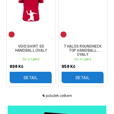
VOID SHIRT SS
THALOS ROUNDNECK
HANDBALL ÚVALY
TOP HANDBALL
ÚVALY
Do 4 týdnů
Do 4 týdnů
898 Kč
958 Kč
DETAIL
DETAIL
4
položek celkem
O
v
l