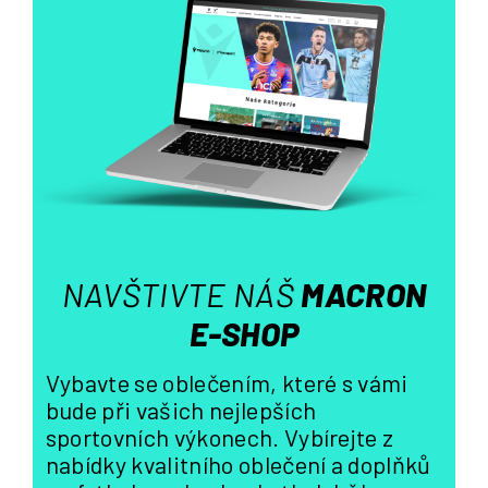
á
d
a
c
í
p
r
v
k
y
v
ý
NAVŠTIVTE NÁŠ
MACRON
p
i
E-SHOP
s
u
Vybavte se oblečením, které s vámi
bude při vašich nejlepších
sportovních výkonech. Vybírejte z
nabídky kvalitního oblečení a doplňků