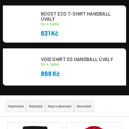
a
BOOST ECO T-SHIRT HANDBALL
j
ÚVALY
í
Do 4 týdnů
t
631 Kč
?
VOID SHIRT SS HANDBALL ÚVALY
Do 4 týdnů
898 Kč
HLEDAT
Ř
a
Nejlevnější
Nejdražší
Nejprodávanější
Abecedně
z
e
V
n