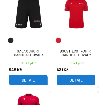
ý
í
p
p
i
r
s
o
p
d
r
u
o
k
d
t
u
GALAX SHORT
BOOST ECO T-SHIRT
ů
HANDBALL ÚVALY
HANDBALL ÚVALY
k
t
Do 4 týdnů
Do 4 týdnů
ů
545 Kč
631 Kč
DETAIL
DETAIL