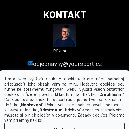
KONTAKT
Růžena
objednavky@yoursport.cz
+420 224 250 000
Tento web využívá soubory cookies, které nám pomáhají
přizpůsobit jeho obsah Vám na míru. Nezbytné cookies jsou
nutné ke správnému fungování webu. Využití všech ostatních
MENU
cookies můžete povolit kliknutím na tlačítko „
Souhlasím
“.
Cookies rovněž můžete odsouhlasit jednotlivě po kliknutí na
tlačítko „
Nastavení
“. Pokud volitelné cookies povolit nechcete,
INFORMACE PRO VÁS
stiskněte tlačítko „
Odmítnout
“. Kdyby vás cookies zajímaly více,
můžete si o nich přečíst v dokumentu
Zásady cookies.
Přejeme
KDE NÁS NAJDETE
vám příjemný nákup!