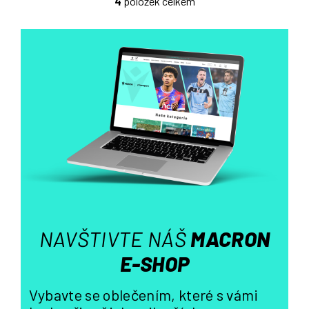
4
položek celkem
O
v
l
á
d
a
c
í
p
r
v
k
y
v
ý
NAVŠTIVTE NÁŠ
MACRON
p
i
E-SHOP
s
u
Vybavte se oblečením, které s vámi