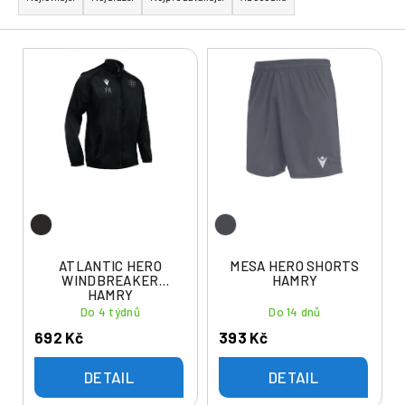
z
e
V
n
ý
í
p
p
i
r
s
o
p
d
r
u
o
k
d
t
u
ATLANTIC HERO
MESA HERO SHORTS
ů
WINDBREAKER
HAMRY
k
HAMRY
t
Do 4 týdnů
Do 14 dnů
ů
692 Kč
393 Kč
DETAIL
DETAIL