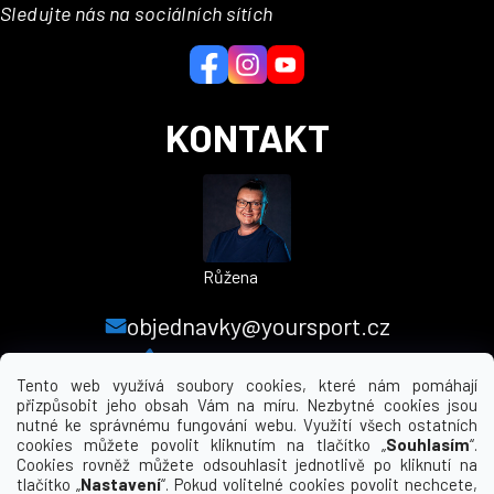
a
Sledujte nás na sociálních sítích
t
í
KONTAKT
Růžena
objednavky@yoursport.cz
+420 224 250 000
Tento web využívá soubory cookies, které nám pomáhají
přizpůsobit jeho obsah Vám na míru. Nezbytné cookies jsou
nutné ke správnému fungování webu. Využití všech ostatních
MENU
cookies můžete povolit kliknutím na tlačítko „
Souhlasím
“.
Cookies rovněž můžete odsouhlasit jednotlivě po kliknutí na
tlačítko „
Nastavení
“. Pokud volitelné cookies povolit nechcete,
INFORMACE PRO VÁS