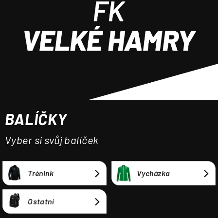
a
j
í
t
?
BALÍČKY
HLEDAT
Vyber si svůj balíček
Trénink
Vycházka
Ostatní