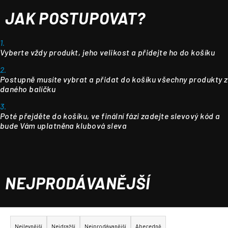
JAK POSTUPOVAT?
1.
Vyberte vždy produkt, jeho velikost a přidejte ho do košíku
2.
Postupně musíte vybrat a přidat do košíku všechny produkty z
daného balíčku
3.
Poté přejděte do košíku, ve finální fázi zadejte slevový kód a
bude Vám uplatněna klubová sleva
NEJPRODÁVANĚJŠÍ
Ř
a
Nejlevnější
Nejdražší
Nejprodávanější
Abecedně