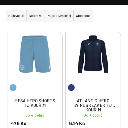
Ř
a
Nejlevnější
Nejdražší
Nejprodávanější
Abecedně
z
e
V
n
ý
í
p
p
i
r
s
o
p
d
r
u
o
k
d
t
u
MESA HERO SHORTS
ATLANTIC HERO
ů
TJ KOUŘIM
WINDBREAKER TJ
k
KOUŘIM
t
Do 4 týdnů
Do 4 týdnů
ů
476 Kč
634 Kč