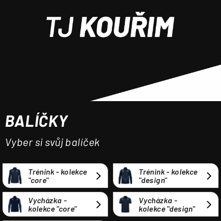
a
j
í
t
?
BALÍČKY
HLEDAT
Vyber si svůj balíček
Trénink - kolekce
Trénink - kolekce
"core"
"design"
Vycházka -
Vycházka -
kolekce "core"
kolekce "design"