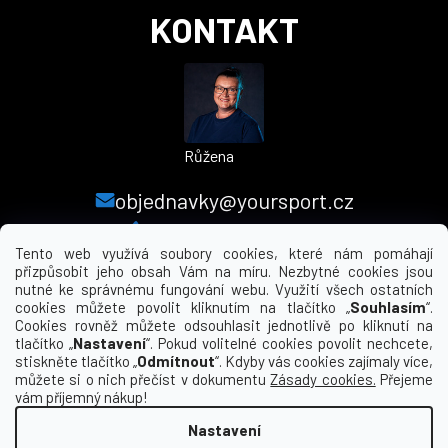
KONTAKT
Růžena
objednavky@yoursport.cz
+420 224 250 000
Tento web využívá soubory cookies, které nám pomáhají
přizpůsobit jeho obsah Vám na míru. Nezbytné cookies jsou
nutné ke správnému fungování webu. Využití všech ostatních
MENU
cookies můžete povolit kliknutím na tlačítko „
Souhlasím
“.
Cookies rovněž můžete odsouhlasit jednotlivě po kliknutí na
tlačítko „
Nastavení
“. Pokud volitelné cookies povolit nechcete,
INFORMACE PRO VÁS
stiskněte tlačítko „
Odmítnout
“. Kdyby vás cookies zajímaly více,
můžete si o nich přečíst v dokumentu
Zásady cookies.
Přejeme
KDE NÁS NAJDETE
vám příjemný nákup!
Nastavení