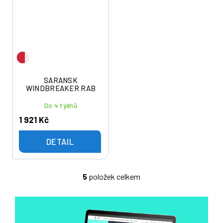
SARANSK
WINDBREAKER RAB
Do 4 týdnů
1 921 Kč
DETAIL
5
položek celkem
O
v
l
á