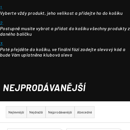
1.
Vyberte vždy produkt, jeho velikost a přidejte ho do košíku
2.
Postupně musíte vybrat a přidat do košíku všechny produkty z
daného balíčku
3.
Poté přejděte do košíku, ve finální fázi zadejte slevový kód a
bude Vám uplatněna klubová sleva
NEJPRODÁVANĚJŠÍ
Ř
a
Nejlevnější
Nejdražší
Nejprodávanější
Abecedně
z
e