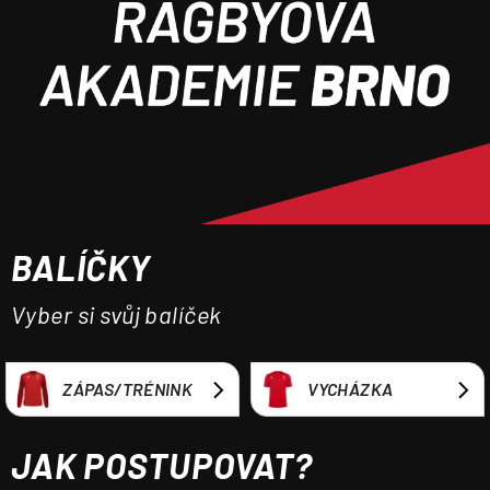
a
j
í
t
?
BALÍČKY
HLEDAT
Vyber si svůj balíček
ZÁPAS/TRÉNINK
VYCHÁZKA
JAK POSTUPOVAT?