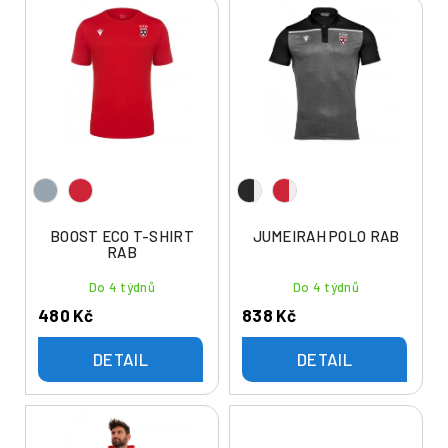
V
n
ý
í
p
p
i
r
s
o
p
d
r
u
o
k
d
t
u
BOOST ECO T-SHIRT
JUMEIRAH POLO RAB
ů
RAB
k
t
Do 4 týdnů
Do 4 týdnů
ů
480 Kč
838 Kč
DETAIL
DETAIL