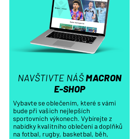
d
a
c
í
p
r
v
k
y
v
ý
NAVŠTIVTE NÁŠ
MACRON
p
i
E-SHOP
s
u
Vybavte se oblečením, které s vámi
bude při vašich nejlepších
sportovních výkonech. Vybírejte z
nabídky kvalitního oblečení a doplňků
na fotbal, rugby, basketbal, běh,