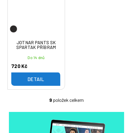
JOTNAR PANTS SK
SPARTAK PŘÍBRAM
Do 14 dnů
720 Kč
DETAIL
9
položek celkem
O
v
l
á
d