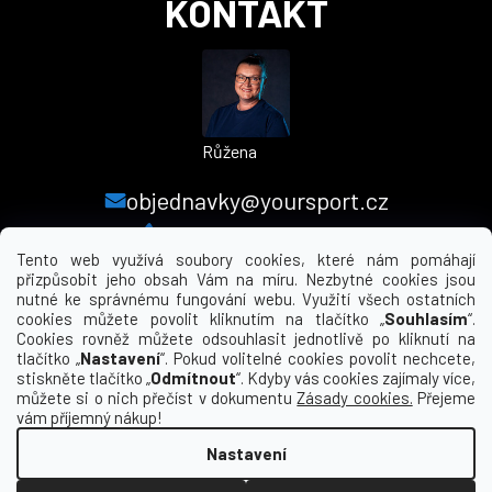
KONTAKT
Růžena
objednavky@yoursport.cz
+420 224 250 000
Tento web využívá soubory cookies, které nám pomáhají
přizpůsobit jeho obsah Vám na míru. Nezbytné cookies jsou
nutné ke správnému fungování webu. Využití všech ostatních
MENU
cookies můžete povolit kliknutím na tlačítko „
Souhlasím
“.
Cookies rovněž můžete odsouhlasit jednotlivě po kliknutí na
tlačítko „
Nastavení
“. Pokud volitelné cookies povolit nechcete,
INFORMACE PRO VÁS
stiskněte tlačítko „
Odmítnout
“. Kdyby vás cookies zajímaly více,
můžete si o nich přečíst v dokumentu
Zásady cookies.
Přejeme
KDE NÁS NAJDETE
vám příjemný nákup!
Nastavení
Vytvořil Shoptet