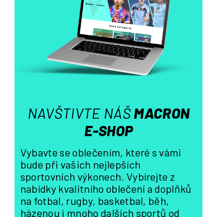
a
c
í
p
r
v
k
y
v
ý
NAVŠTIVTE NÁŠ
MACRON
p
i
E-SHOP
s
u
Vybavte se oblečením, které s vámi
bude při vašich nejlepších
sportovních výkonech. Vybírejte z
nabídky kvalitního oblečení a doplňků
na fotbal, rugby, basketbal, běh,
házenou i mnoho dalších sportů od