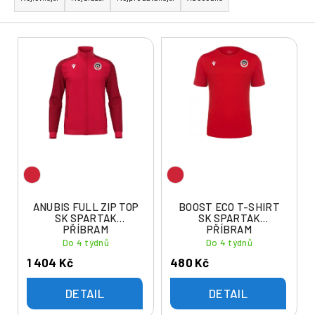
z
e
V
n
ý
í
p
p
i
r
s
o
p
d
r
u
o
k
d
t
u
ANUBIS FULL ZIP TOP
BOOST ECO T-SHIRT
ů
SK SPARTAK
SK SPARTAK
k
PŘÍBRAM
PŘÍBRAM
t
Do 4 týdnů
Do 4 týdnů
ů
1 404 Kč
480 Kč
DETAIL
DETAIL