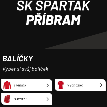
a
j
í
t
?
BALÍČKY
HLEDAT
Vyber si svůj balíček
Trénink
Vycházka
Ostatní