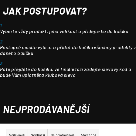
JAK POSTUPOVAT?
1.
Vyberte vždy produkt, jeho velikost a přidejte ho do košíku
2.
Postupně musíte vybrat a přidat do košíku všechny produkty z
daného balíčku
3.
Poté přejděte do košíku, ve finální fázi zadejte slevový kód a
bude Vám uplatněna klubová sleva
NEJPRODÁVANĚJŠÍ
Ř
a
Nejlevnější
Nejdražší
Nejprodávanější
Abecedně