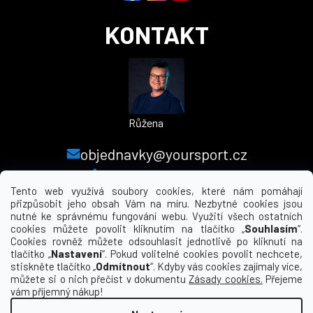
KONTAKT
Růžena
objednavky@yoursport.cz
+420 224 250 000
Tento web využívá soubory cookies, které nám pomáhají
přizpůsobit jeho obsah Vám na míru. Nezbytné cookies jsou
nutné ke správnému fungování webu. Využití všech ostatních
MENU
cookies můžete povolit kliknutím na tlačítko „
Souhlasím
“.
Cookies rovněž můžete odsouhlasit jednotlivě po kliknutí na
tlačítko „
Nastavení
“. Pokud volitelné cookies povolit nechcete,
INFORMACE PRO VÁS
stiskněte tlačítko „
Odmítnout
“. Kdyby vás cookies zajímaly více,
můžete si o nich přečíst v dokumentu
Zásady cookies.
Přejeme
KDE NÁS NAJDETE
vám příjemný nákup!