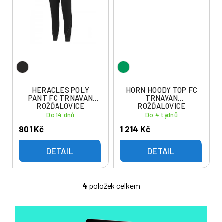
HERACLES POLY
HORN HOODY TOP FC
PANT FC TRNAVAN
TRNAVAN
ROŽĎALOVICE
ROŽĎALOVICE
Do 14 dnů
Do 4 týdnů
901 Kč
1 214 Kč
DETAIL
DETAIL
4
položek celkem
O
v
l