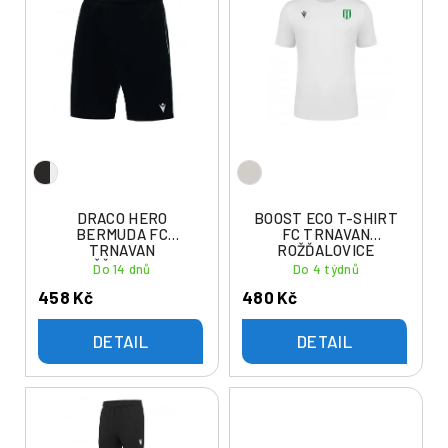
ý
í
p
p
i
r
s
o
p
d
r
u
o
k
d
t
u
DRACO HERO
BOOST ECO T-SHIRT
ů
BERMUDA FC
FC TRNAVAN
k
TRNAVAN
ROŽĎALOVICE
t
ROŽĎALOVICE
Do 14 dnů
Do 4 týdnů
ů
458 Kč
480 Kč
DETAIL
DETAIL