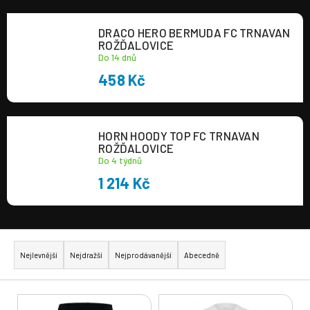
a
DRACO HERO BERMUDA FC TRNAVAN
j
ROŽĎALOVICE
í
Do 14 dnů
t
458 Kč
?
HORN HOODY TOP FC TRNAVAN
ROŽĎALOVICE
Do 4 týdnů
HLEDAT
1 214 Kč
Ř
a
Nejlevnější
Nejdražší
Nejprodávanější
Abecedně
z
e
V
n