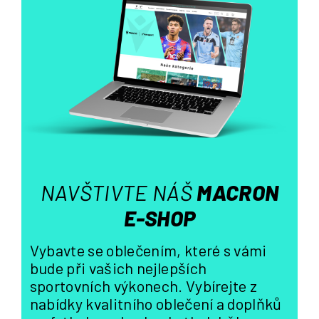
á
d
a
c
í
p
r
v
k
y
v
ý
NAVŠTIVTE NÁŠ
MACRON
p
i
E-SHOP
s
u
Vybavte se oblečením, které s vámi
bude při vašich nejlepších
sportovních výkonech. Vybírejte z
nabídky kvalitního oblečení a doplňků