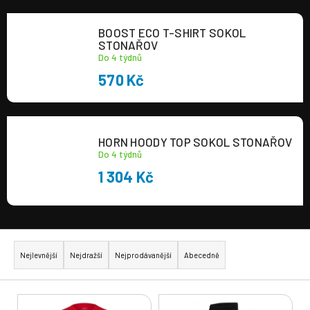
a
BOOST ECO T-SHIRT SOKOL
j
STONAŘOV
í
Do 4 týdnů
t
570 Kč
?
HORN HOODY TOP SOKOL STONAŘOV
Do 4 týdnů
1 304 Kč
HLEDAT
Ř
a
Nejlevnější
Nejdražší
Nejprodávanější
Abecedně
z
e
V
n