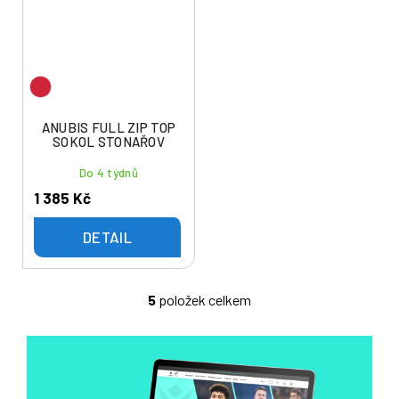
ANUBIS FULL ZIP TOP
SOKOL STONAŘOV
Do 4 týdnů
1 385 Kč
DETAIL
5
položek celkem
O
v
l
á
d