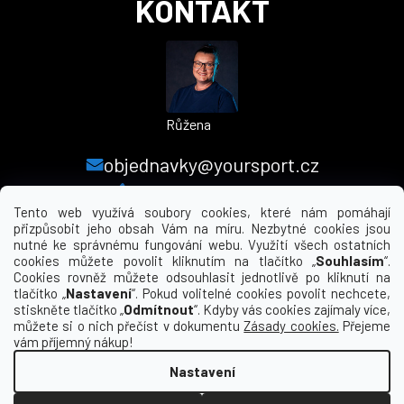
KONTAKT
Růžena
objednavky@yoursport.cz
+420 224 250 000
Tento web využívá soubory cookies, které nám pomáhají
přizpůsobit jeho obsah Vám na míru. Nezbytné cookies jsou
nutné ke správnému fungování webu. Využití všech ostatních
MENU
cookies můžete povolit kliknutím na tlačítko „
Souhlasím
“.
Cookies rovněž můžete odsouhlasit jednotlivě po kliknutí na
tlačítko „
Nastavení
“. Pokud volitelné cookies povolit nechcete,
INFORMACE PRO VÁS
stiskněte tlačítko „
Odmítnout
“. Kdyby vás cookies zajímaly více,
můžete si o nich přečíst v dokumentu
Zásady cookies.
Přejeme
KDE NÁS NAJDETE
vám příjemný nákup!
Nastavení
Vytvořil Shoptet