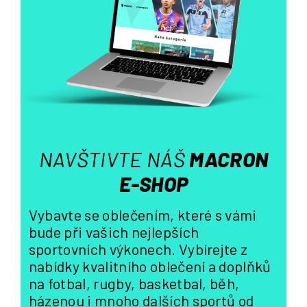
a
c
í
p
r
v
k
y
v
ý
NAVŠTIVTE NÁŠ
MACRON
p
i
E-SHOP
s
u
Vybavte se oblečením, které s vámi
bude při vašich nejlepších
sportovních výkonech. Vybírejte z
nabídky kvalitního oblečení a doplňků
na fotbal, rugby, basketbal, běh,
házenou i mnoho dalších sportů od