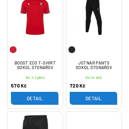
ý
í
p
p
i
r
s
o
p
d
r
u
o
k
d
t
u
BOOST ECO T-SHIRT
JOTNAR PANTS
ů
SOKOL STONAŘOV
SOKOL STONAŘOV
k
t
Do 4 týdnů
Do 14 dnů
ů
570 Kč
720 Kč
DETAIL
DETAIL