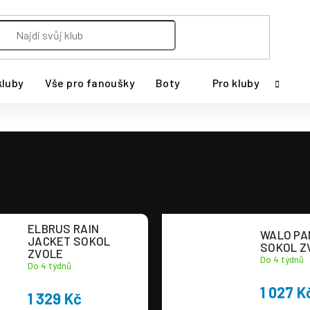
kluby
Vše pro fanoušky
Boty
Pro kluby
ELBRUS RAIN
WALO PA
JACKET SOKOL
SOKOL Z
ZVOLE
Do 4 týdnů
Do 4 týdnů
1 027 K
1 329 Kč