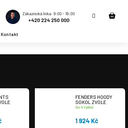
Zákaznická linka: 9:00 - 16:00
Přihlášení
Nákup
+420 224 250 000
košík
Kontakt
NTS
FENDERS HOODY
VOLE
SOKOL ZVOLE
Do 4 týdnů
č
1 924 Kč