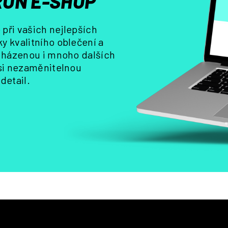
ON E-SHOP
k
y
při vašich nejlepších
v
y kvalitního oblečení a
ý
, házenou i mnoho dalších
p
i
 si nezaměnitelnou
s
detail.
u