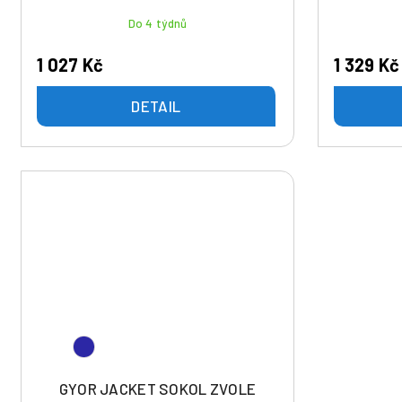
t
Do 4 týdnů
ů
1 027 Kč
1 329 Kč
DETAIL
GYOR JACKET SOKOL ZVOLE