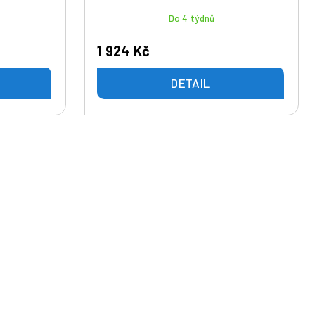
Do 4 týdnů
1 924 Kč
DETAIL