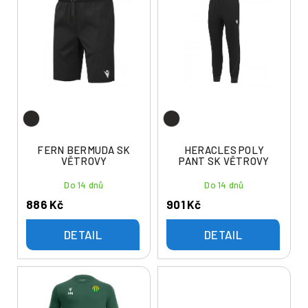
ý
í
p
p
i
r
s
o
p
d
r
u
o
k
d
t
u
FERN BERMUDA SK
HERACLES POLY
ů
VĚTROVY
PANT SK VĚTROVY
k
t
Do 14 dnů
Do 14 dnů
ů
886 Kč
901 Kč
DETAIL
DETAIL