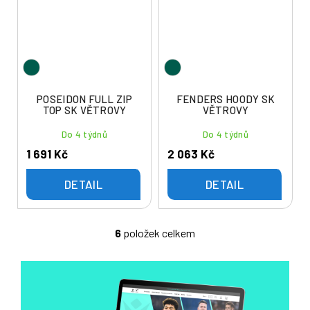
POSEIDON FULL ZIP
FENDERS HOODY SK
TOP SK VĚTROVY
VĚTROVY
Do 4 týdnů
Do 4 týdnů
1 691 Kč
2 063 Kč
DETAIL
DETAIL
6
položek celkem
O
v
l
á
d