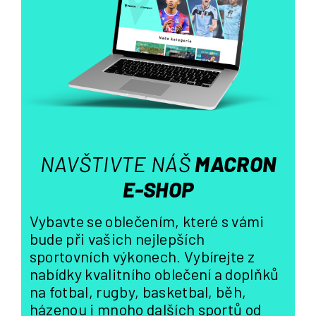
a
c
í
p
r
v
k
y
v
ý
NAVŠTIVTE NÁŠ
MACRON
p
i
E-SHOP
s
u
Vybavte se oblečením, které s vámi
bude při vašich nejlepších
sportovních výkonech. Vybírejte z
nabídky kvalitního oblečení a doplňků
na fotbal, rugby, basketbal, běh,
házenou i mnoho dalších sportů od