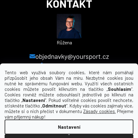
KONTAKT
Růžena
objednavky@yoursport.cz
+420 224 250 000
Tento web využívá soubory cookies, které nám pomáhají
přizpůsobit jeho obsah Vám na míru. Nezbytné cookies jsou
nutné ke správnému fungování webu. Využití všech ostatních
MENU
cookies můžete povolit kliknutím na tlačítko „
Souhlasím
“.
Cookies rovněž můžete odsouhlasit jednotlivě po kliknutí na
tlačítko „
Nastavení
“. Pokud volitelné cookies povolit nechcete,
INFORMACE PRO VÁS
stiskněte tlačítko „
Odmítnout
“. Kdyby vás cookies zajímaly více,
můžete si o nich přečíst v dokumentu
Zásady cookies.
Přejeme
KDE NÁS NAJDETE
vám příjemný nákup!
Nastavení
Vytvořil Shoptet