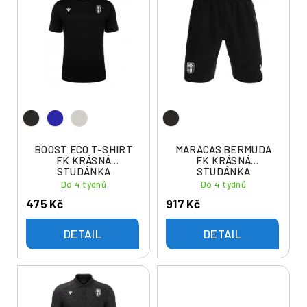
ý
í
p
p
i
r
s
o
p
d
r
u
o
k
d
t
u
BOOST ECO T-SHIRT
MARACAS BERMUDA
ů
FK KRÁSNÁ
FK KRÁSNÁ
k
STUDÁNKA
STUDÁNKA
t
Do 4 týdnů
Do 4 týdnů
ů
475 Kč
917 Kč
DETAIL
DETAIL