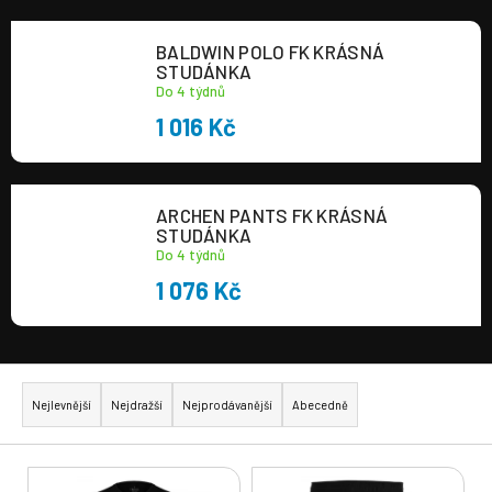
a
BALDWIN POLO FK KRÁSNÁ
j
STUDÁNKA
í
Do 4 týdnů
t
1 016 Kč
?
ARCHEN PANTS FK KRÁSNÁ
STUDÁNKA
Do 4 týdnů
HLEDAT
1 076 Kč
Ř
a
Nejlevnější
Nejdražší
Nejprodávanější
Abecedně
z
e
V
n