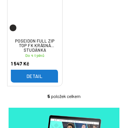
POSEIDON FULL ZIP
TOP FK KRÁSNÁ
STUDÁNKA
Do 4 týdnů
1 547 Kč
DETAIL
5
položek celkem
O
v
l
á
d