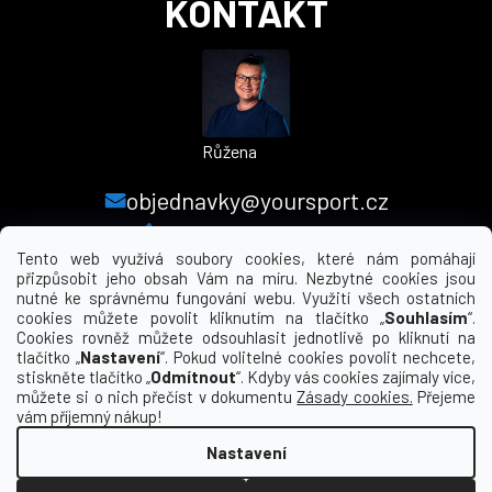
KONTAKT
Růžena
objednavky@yoursport.cz
+420 224 250 000
Tento web využívá soubory cookies, které nám pomáhají
přizpůsobit jeho obsah Vám na míru. Nezbytné cookies jsou
nutné ke správnému fungování webu. Využití všech ostatních
MENU
cookies můžete povolit kliknutím na tlačítko „
Souhlasím
“.
Cookies rovněž můžete odsouhlasit jednotlivě po kliknutí na
tlačítko „
Nastavení
“. Pokud volitelné cookies povolit nechcete,
INFORMACE PRO VÁS
stiskněte tlačítko „
Odmítnout
“. Kdyby vás cookies zajímaly více,
můžete si o nich přečíst v dokumentu
Zásady cookies.
Přejeme
KDE NÁS NAJDETE
vám příjemný nákup!
Nastavení
Vytvořil Shoptet