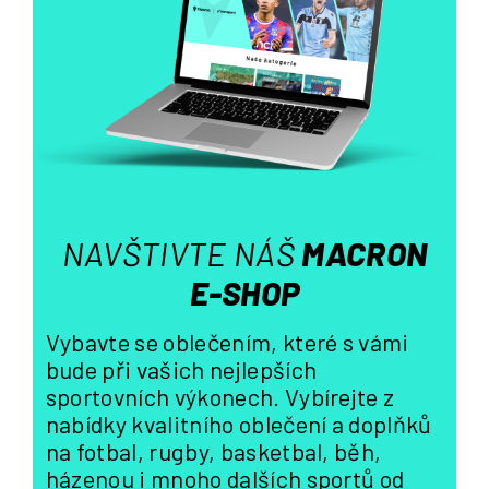
a
c
í
p
r
v
k
y
v
ý
NAVŠTIVTE NÁŠ
MACRON
p
i
E-SHOP
s
u
Vybavte se oblečením, které s vámi
bude při vašich nejlepších
sportovních výkonech. Vybírejte z
nabídky kvalitního oblečení a doplňků
na fotbal, rugby, basketbal, běh,
házenou i mnoho dalších sportů od