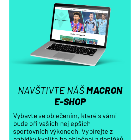
á
d
a
c
í
p
r
v
k
y
v
ý
NAVŠTIVTE NÁŠ
MACRON
p
i
E-SHOP
s
u
Vybavte se oblečením, které s vámi
bude při vašich nejlepších
sportovních výkonech. Vybírejte z
nabídky kvalitního oblečení a doplňků