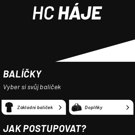
a
j
í
t
?
BALÍČKY
HLEDAT
Vyber si svůj balíček
Základní balíček
Doplňky
JAK POSTUPOVAT?