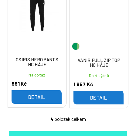
OSIRIS HERO PANTS
VANIR FULL ZIP TOP
HC HÁJE
HC HÁJE
Na dotaz
Do 4 týdnů
991 Kč
1 657 Kč
DETAIL
DETAIL
4
položek celkem
O
v
l