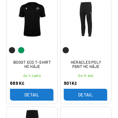
V
n
ý
í
p
p
i
r
s
o
p
d
r
u
o
k
d
t
u
BOOST ECO T-SHIRT
HERACLES POLY
ů
HC HÁJE
PANT HC HÁJE
k
t
Do 4 týdnů
Do 14 dnů
ů
689 Kč
901 Kč
DETAIL
DETAIL