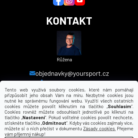
KONTAKT
Růžena
objednavky@yoursport.cz
+420 224 250 000
Tento web využívá soubory cookies, které nám pomáhají
přizpůsobit jeho obsah Vám na míru. Nezbytné cookies jsou
nutné ke správnému fungování webu. Využití všech ostatních
MENU
cookies můžete povolit kliknutím na tlačítko „
Souhlasím
“.
Cookies rovněž můžete odsouhlasit jednotlivě po kliknutí na
tlačítko „
Nastavení
“. Pokud volitelné cookies povolit nechcete,
INFORMACE PRO VÁS
stiskněte tlačítko „
Odmítnout
“. Kdyby vás cookies zajímaly více,
můžete si o nich přečíst v dokumentu
Zásady cookies.
Přejeme
KDE NÁS NAJDETE
vám příjemný nákup!