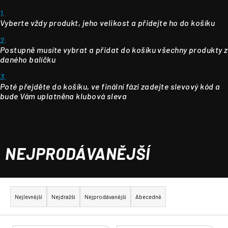
1.
Vyberte vždy produkt, jeho velikost a přidejte ho do košíku
2.
Postupně musíte vybrat a přidat do košíku všechny produkty z
daného balíčku
3.
Poté přejděte do košíku, ve finální fázi zadejte slevový kód a
bude Vám uplatněna klubová sleva
NEJPRODÁVANĚJŠÍ
Ř
a
Nejlevnější
Nejdražší
Nejprodávanější
Abecedně
z
e