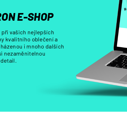
p
r
ON E-SHOP
v
k
y
při vašich nejlepších
v
y kvalitního oblečení a
ý
, házenou i mnoho dalších
p
i
 si nezaměnitelnou
s
detail.
u