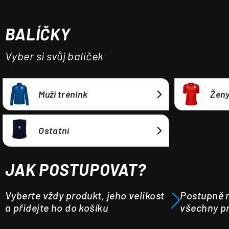
a
j
BALÍČKY
í
t
Vyber si svůj balíček
?
Muži trénink
Ženy
HLEDAT
Ostatní
JAK POSTUPOVAT?
Vyberte vždy produkt, jeho velikost
Postupně m
a přidejte ho do košíku
všechny pr