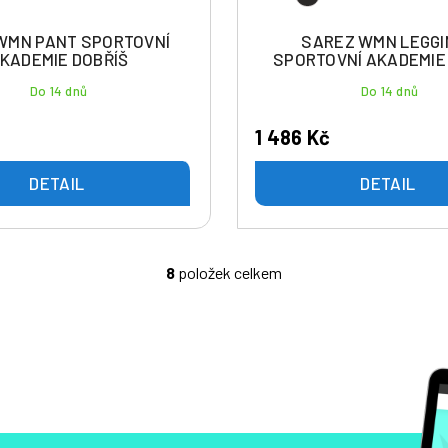
WMN PANT SPORTOVNÍ
SAREZ WMN LEGG
KADEMIE DOBŘÍŠ
SPORTOVNÍ AKADEMIE
Do 14 dnů
Do 14 dnů
1 486 Kč
DETAIL
DETAIL
8
položek celkem
O
v
l
á
d
a
c
í