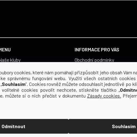
MENU
INFORMACE PRO VÁS
Naše kluby
Obchodní podmínky
Vše pro fanoušky
Zásady zpracování osobních ú
oubory cookies, které nám pomáhají přizpůsobit jeho obsah Vám n
Boty
Souhlas se zpracováním osobn
 ke správnému fungování webu. Využití všech ostatních cookies
„
Souhlasím
“. Cookies rovněž můžete odsouhlasit jednotlivě po kli
Proč yourclub
Reklamace a vrácení zboží
 volitelné cookies povolit nechcete, stiskněte tlačítko „
Odmítn
O koho se staráme
Pro média
ce, můžete si o nich přečíst v dokumentu
Zásady cookies.
Přejem
Kontakt
Odmítnout
Souhlasím
zena.
Upravit nastavení cookies