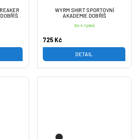
BREAKER
WYRM SHIRT SPORTOVNÍ
 DOBŘÍŠ
AKADEMIE DOBŘÍŠ
Do 4 týdnů
725 Kč
DETAIL