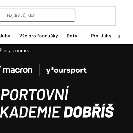
kluby
Vše pro fanoušky
Boty
Pro kluby
Ženy trénink