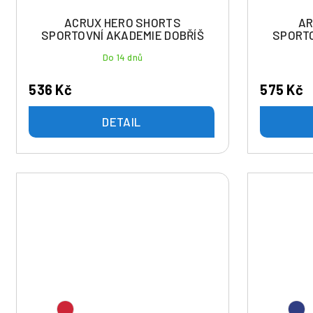
ů
u
ACRUX HERO SHORTS
AR
k
SPORTOVNÍ AKADEMIE DOBŘÍŠ
SPORTO
t
Do 14 dnů
ů
536 Kč
575 Kč
DETAIL