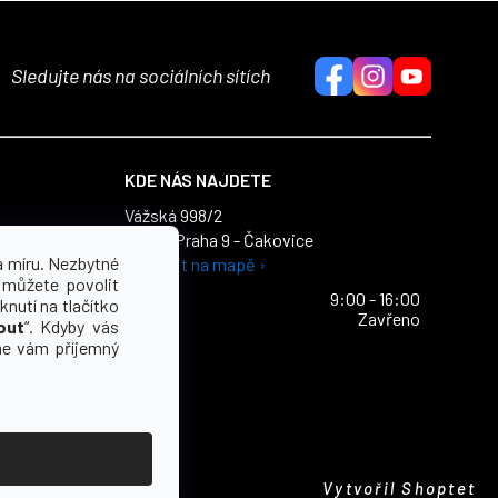
Sledujte nás na sociálních sítích
KDE NÁS NAJDETE
Vážská 998/2
196 00 Praha 9 - Čakovice
dajů
a míru. Nezbytné
Zobrazit na mapě ›
ích údajů
 můžete povolit
Po - Pa
9:00 - 16:00
knutí na tlačítko
So - Ne
Zavřeno
out
“. Kdyby vás
e vám příjemný
Vytvořil Shoptet