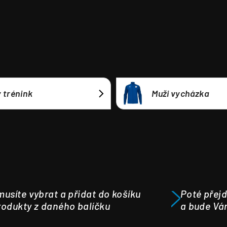
 trénink
Muži vycházka
usíte vybrat a přidat do košíku
Poté přejd
odukty z daného balíčku
a bude Vá