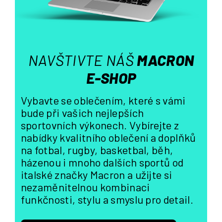
v
k
y
v
ý
NAVŠTIVTE NÁŠ
MACRON
p
i
E-SHOP
s
u
Vybavte se oblečením, které s vámi
bude při vašich nejlepších
sportovních výkonech. Vybírejte z
nabídky kvalitního oblečení a doplňků
na fotbal, rugby, basketbal, běh,
házenou i mnoho dalších sportů od
italské značky Macron a užijte si
nezaměnitelnou kombinaci
funkčnosti, stylu a smyslu pro detail.