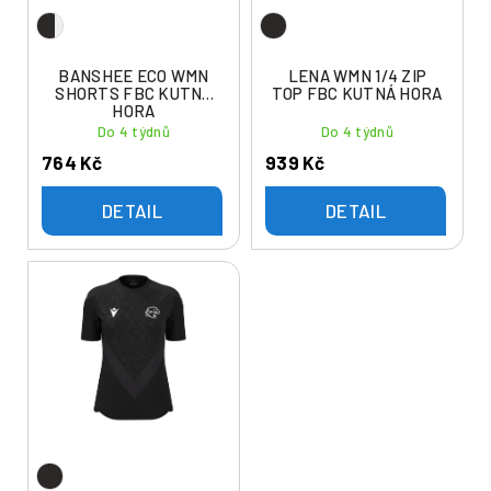
u
o
k
d
t
u
BANSHEE ECO WMN
LENA WMN 1/4 ZIP
ů
SHORTS FBC KUTNÁ
TOP FBC KUTNÁ HORA
k
HORA
t
Do 4 týdnů
Do 4 týdnů
ů
764 Kč
939 Kč
DETAIL
DETAIL