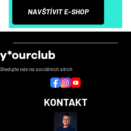
NAVŠTÍVIT E-SHOP
Z
á
p
a
Sledujte nás na sociálních sítích
t
í
KONTAKT