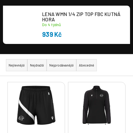
a
LENA WMN 1/4 ZIP TOP FBC KUTNÁ
j
HORA
í
Do 4 týdnů
t
939 Kč
?
Ř
a
Nejlevnější
Nejdražší
Nejprodávanější
Abecedně
z
HLEDAT
e
V
n
ý
í
p
p
i
r
s
o
p
d
r