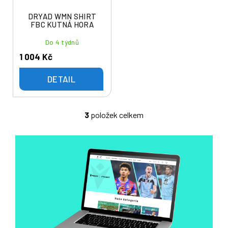
DRYAD WMN SHIRT
FBC KUTNÁ HORA
Do 4 týdnů
1 004 Kč
DETAIL
3
položek celkem
O
v
l
á
d
a
c
í
p
r