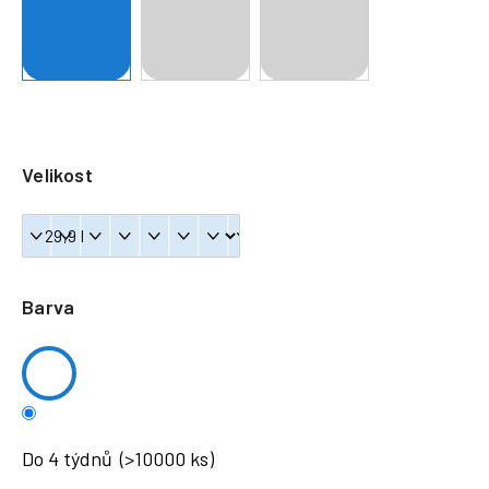
a
j
í
t
?
Velikost
HLEDAT
Barva
Do 4 týdnů
(>10000 ks)