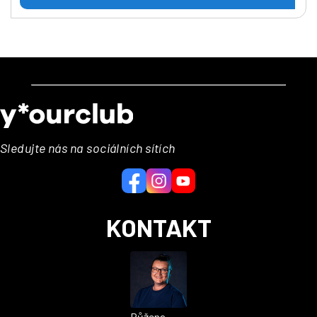
Z
á
p
a
Sledujte nás na sociálních sítích
t
í
KONTAKT
Růžena