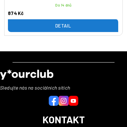
Do 14 dnů
874 Kč
DETAIL
Z
á
p
a
Sledujte nás na sociálních sítích
t
í
KONTAKT