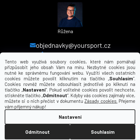
Růžena
objednavky@yoursport.cz
+420 224 250 000
Tento web využívá soubory cookies, které nám pomáhají
přizpůsobit jeho obsah Vám na míru. Nezbytné cookies jsou
nutné ke správnému fungování webu. Využití všech ostatních
MENU
cookies můžete povolit kliknutím na tlačítko „
Souhlasím
“.
Cookies rovněž můžete odsouhlasit jednotlivě po kliknutí na
tlačítko „
Nastavení
“. Pokud volitelné cookies povolit nechcete,
INFORMACE PRO VÁS
stiskněte tlačítko „
Odmítnout
“. Kdyby vás cookies zajímaly více,
můžete si o nich přečíst v dokumentu
Zásady cookies.
Přejeme
KDE NÁS NAJDETE
vám příjemný nákup!
Nastavení
Vytvořil Shoptet
Odmítnout
Souhlasím
Copyright 2026
yourclub.cz
. Všechna práva