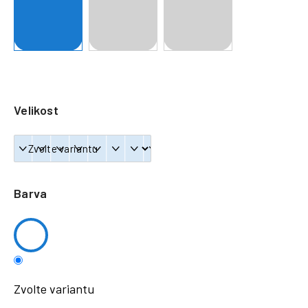
a
j
í
t
?
Velikost
HLEDAT
Barva
Zvolte variantu