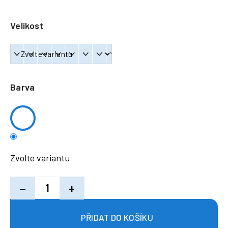
a
j
Velikost
í
t
?
Barva
HLEDAT
Zvolte variantu
−
+