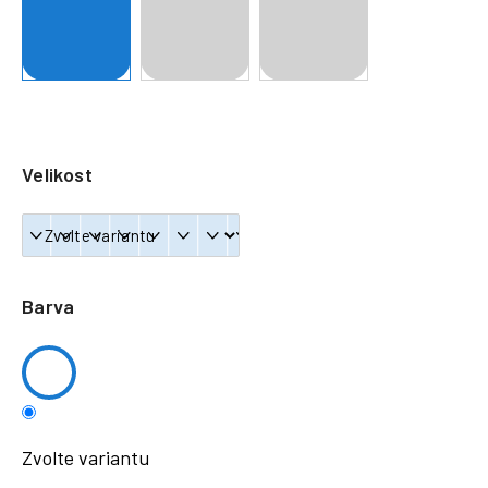
a
j
í
t
?
Velikost
HLEDAT
Barva
Zvolte variantu