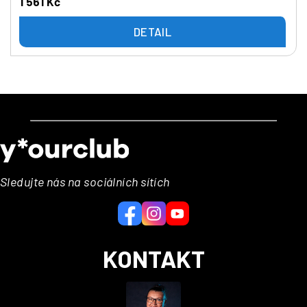
1 561 Kč
DETAIL
Z
á
p
a
Sledujte nás na sociálních sítích
t
í
KONTAKT