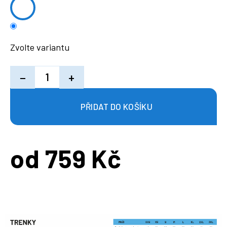
Zvolte variantu
−
+
od
759 Kč
Měrná
cena: