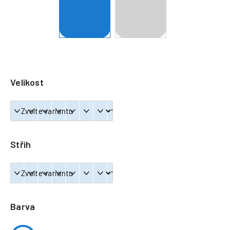
a
j
í
t
?
Velikost
HLEDAT
Střih
Barva