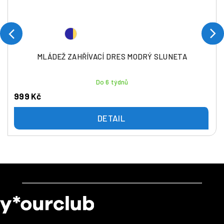
MLÁDEŽ ZAHŘÍVACÍ DRES MODRÝ SLUNETA
Do 6 týdnů
999 Kč
DETAIL
Z
á
p
a