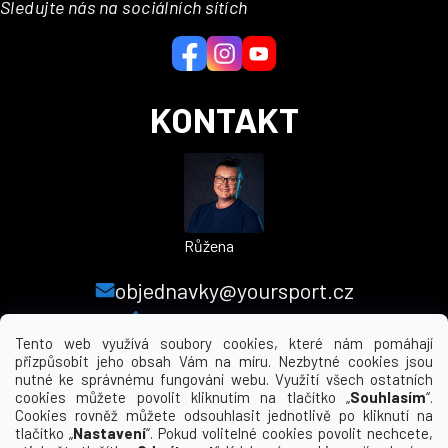
Sledujte nás na sociálních sítích
t
í
KONTAKT
Růžena
objednavky@yoursport.cz
+420 224 250 000
Tento web využívá soubory cookies, které nám pomáhají
přizpůsobit jeho obsah Vám na míru. Nezbytné cookies jsou
nutné ke správnému fungování webu. Využití všech ostatních
MENU
cookies můžete povolit kliknutím na tlačítko „
Souhlasím
“.
Cookies rovněž můžete odsouhlasit jednotlivě po kliknutí na
tlačítko „
Nastavení
“. Pokud volitelné cookies povolit nechcete,
INFORMACE PRO VÁS