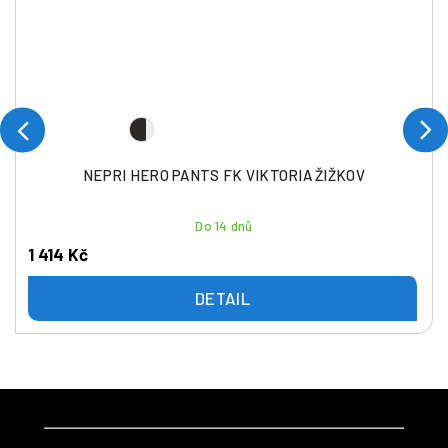
NEPRI HERO PANTS FK VIKTORIA ŽIŽKOV
Do 14 dnů
1 414 Kč
DETAIL
Z