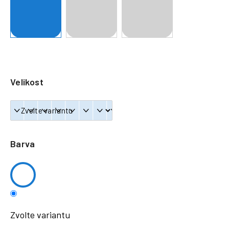
a
j
í
t
?
Velikost
HLEDAT
Barva
Zvolte variantu