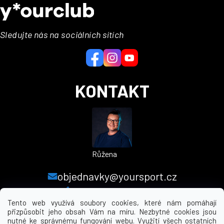
á
p
a
Sledujte nás na sociálních sítích
t
í
KONTAKT
Růžena
objednavky@yoursport.cz
+420 224 250 000
Tento web využívá soubory cookies, které nám pomáhají
přizpůsobit jeho obsah Vám na míru. Nezbytné cookies jsou
nutné ke správnému fungování webu. Využití všech ostatních